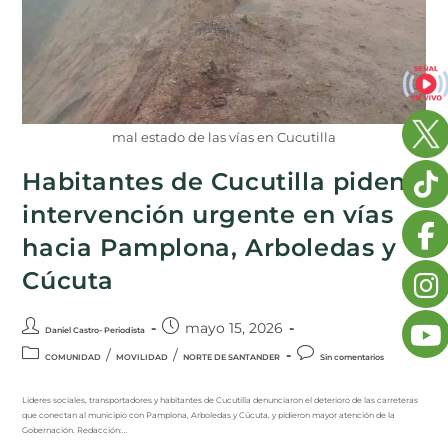
mal estado de las vías en Cucutilla
Habitantes de Cucutilla piden
intervención urgente en vías
hacia Pamplona, Arboledas y
Cúcuta
mayo 15, 2026
Daniel Castro- Periodista
/
/
COMUNIDAD
MOVILIDAD
NORTE DE SANTANDER
Sin comentarios
Líderes sociales, transportadores y habitantes de Cucutilla denunciaron el deterioro de las carreteras
que conectan al municipio con Pamplona, Arboledas y Cúcuta, y pidieron mayor atención de la
Gobernación. Redacción:…