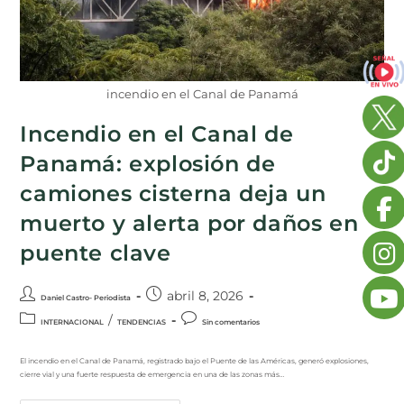
incendio en el Canal de Panamá
Incendio en el Canal de
Panamá: explosión de
camiones cisterna deja un
muerto y alerta por daños en
puente clave
abril 8, 2026
Daniel Castro- Periodista
/
INTERNACIONAL
TENDENCIAS
Sin comentarios
El incendio en el Canal de Panamá, registrado bajo el Puente de las Américas, generó explosiones,
cierre vial y una fuerte respuesta de emergencia en una de las zonas más…