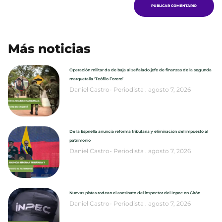
Más noticias
Operación militar da de baja al señalado jefe de finanzas de la segunda
marquetalia ‘Teófilo Forero’
Daniel Castro- Periodista
agosto 7, 2026
De la Espriella anuncia reforma tributaria y eliminación del impuesto al
patrimonio
Daniel Castro- Periodista
agosto 7, 2026
Nuevas pistas rodean el asesinato del inspector del Inpec en Girón
Daniel Castro- Periodista
agosto 7, 2026