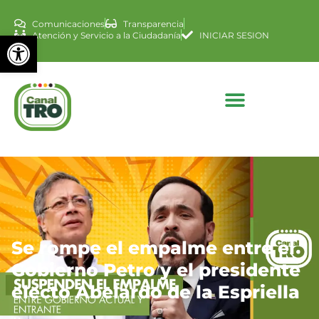
Comunicaciones
Transparencia
Abrir barra de herramienta
Atención y Servicio a la Ciudadanía
INICIAR SESION
Se rompe el empalme entre el
Gobierno Petro y el presidente
electo Abelardo de la Espriella