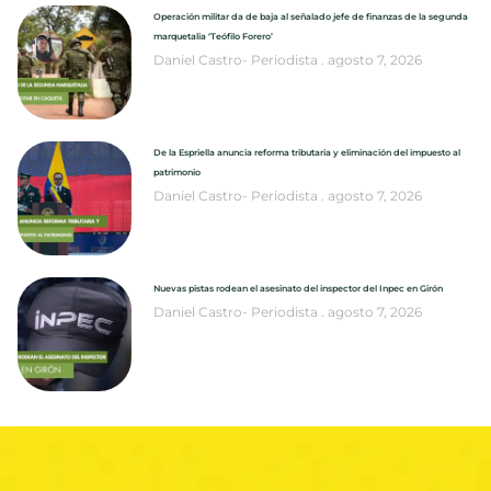
Operación militar da de baja al señalado jefe de finanzas de la segunda
marquetalia ‘Teófilo Forero’
Daniel Castro- Periodista
agosto 7, 2026
De la Espriella anuncia reforma tributaria y eliminación del impuesto al
patrimonio
Daniel Castro- Periodista
agosto 7, 2026
Nuevas pistas rodean el asesinato del inspector del Inpec en Girón
Daniel Castro- Periodista
agosto 7, 2026