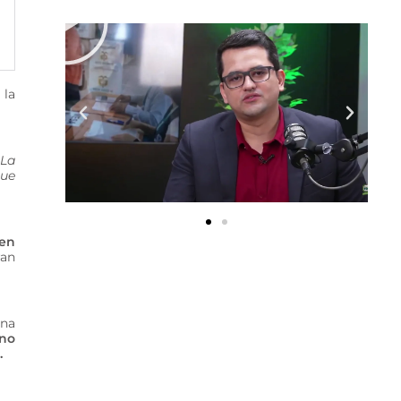
 la
.
La
que
 en
ran
ona
 no
.