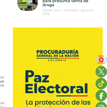
para presunta venta de
droga
Daniel Castro- Periodista
agosto 6,
2026
los
que
ada
una
as,