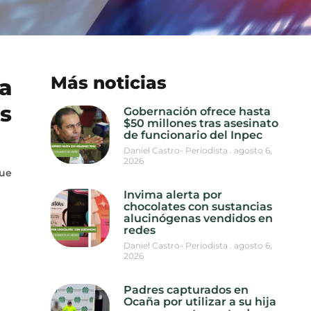
Más noticias
a
s
Gobernación ofrece hasta
$50 millones tras asesinato
de funcionario del Inpec
Daniel Castro- Periodista
agosto 6,
2026
que
Invima alerta por
chocolates con sustancias
alucinógenas vendidos en
redes
Daniel Castro- Periodista
agosto 6,
2026
Padres capturados en
Ocaña por utilizar a su hija