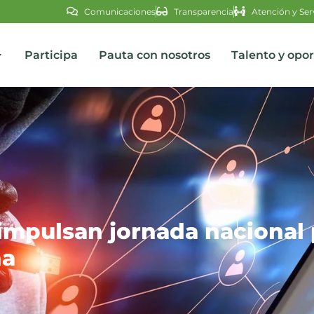
Comunicaciones
Transparencia
Atención y Ser
Participa
Pauta con nosotros
Talento y opo
s
impulsan jornada nacional 
na