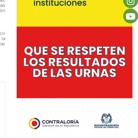
nas
ión
cir
 la
zar