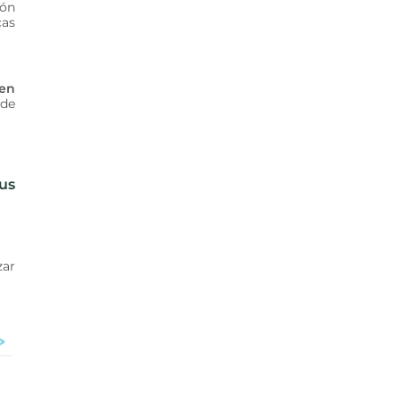
ión
cas
men
 de
us
zar