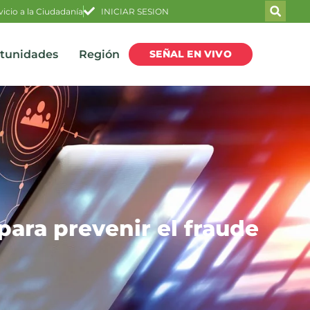
vicio a la Ciudadanía
INICIAR SESION
SEÑAL EN VIVO
rtunidades
Región
para prevenir el fraude