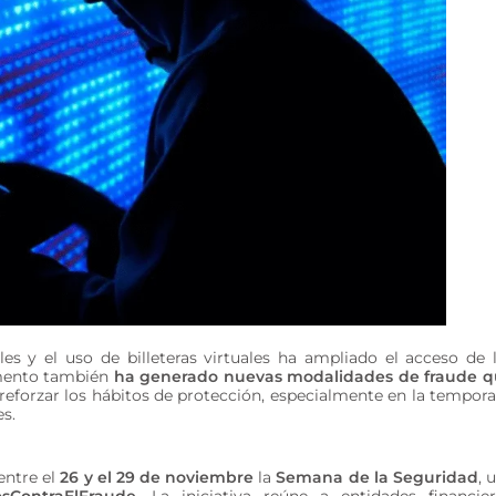
les y el uso de billeteras virtuales ha ampliado el acceso de 
umento también
ha generado nuevas modalidades de fraude 
reforzar los hábitos de protección, especialmente en la tempor
s.
entre el
26 y el 29 de noviembre
la
Semana de la Seguridad
, 
sContraElFraude
. La iniciativa reúne a entidades financier