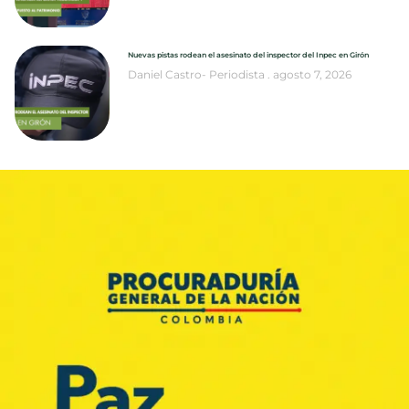
Nuevas pistas rodean el asesinato del inspector del Inpec en Girón
Daniel Castro- Periodista
agosto 7, 2026