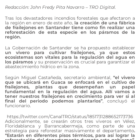
Redacción: John Fredy Pita Navarro – TRO Digital.
Tras los devastadores incendios forestales que afectaron a
la región en enero de este año,
la creación de una fábrica
de frailejones en Santander tiene como fin realizar una
reforestación de esta especie en los páramos de la
región.
La Gobernación de Santander se ha propuesto establecer
un vivero para cultivar frailejones, ya que estos
ecosistemas son vitales para la regulación del agua en
los páramos
y su preservación es crucial para garantizar el
abastecimiento hídrico en la zona.
Según Miguel Castañeda, secretario ambiental,
“el vivero
que se ubicará en Guaca se enfocará en el cultivo de
frailejones, plantas que desempeñan un papel
fundamental en la regulación del agua. Allí vamos a
tener nuestros frailejones en crecimiento para ver si al
final del periodo podemos plantarlos”
, concluyó el
funcionario.
https://twitter.com/CanalTRO/status/1851731288652173736
Adicionalmente, se crearán otros tres viveros en Vélez,
Floridablanca y Barrancabermeja, como parte de una
estrategia para reforestar masivamente el departamento
.
“Estarán en diferentes pisos térmicos, para así lograr la
reforestación del departamento durante este gobierno”
,