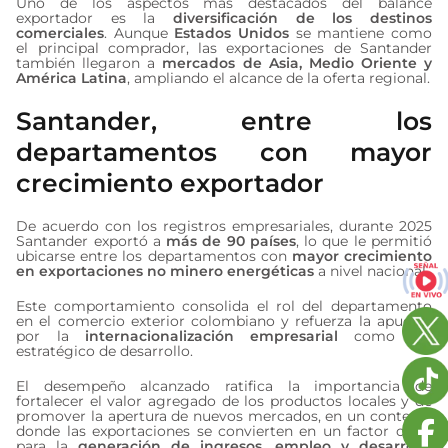
Uno de los aspectos más destacados del balance
exportador es la
diversificación de los destinos
comerciales
. Aunque
Estados Unidos
se mantiene como
el principal comprador, las exportaciones de Santander
también llegaron a
mercados de Asia, Medio Oriente y
América Latina
, ampliando el alcance de la oferta regional.
Santander, entre los
departamentos con mayor
crecimiento exportador
De acuerdo con los registros empresariales, durante 2025
Santander exportó a
más de 90 países
, lo que le permitió
ubicarse entre los departamentos con
mayor crecimiento
en exportaciones no minero energéticas
a nivel nacional.
Este comportamiento consolida el rol del departamento
en el comercio exterior colombiano y refuerza la apuesta
por la
internacionalización empresarial
como eje
estratégico de desarrollo.
El desempeño alcanzado ratifica la importancia de
fortalecer el valor agregado de los productos locales y de
promover la apertura de nuevos mercados, en un contexto
donde las exportaciones se convierten en un factor clave
para la
generación de ingresos, empleo y desarrollo