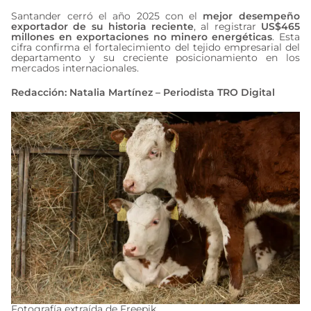
Santander cerró el año 2025 con el
mejor desempeño
exportador de su historia reciente
, al registrar
US$465
millones en exportaciones no minero energéticas
. Esta
cifra confirma el fortalecimiento del tejido empresarial del
departamento y su creciente posicionamiento en los
mercados internacionales.
Redacción: Natalia Martínez – Periodista TRO Digital
Fotografía extraída de Freepik