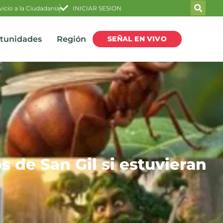
vicio a la Ciudadanía
INICIAR SESION
SEÑAL EN VIVO
rtunidades
Región
s de San Gil si estuvieran