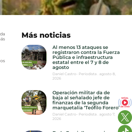
Más noticias
ada
más
Al menos 13 ataques se
registraron contra la Fuerza
Pública e infraestructura
vos
estatal entre el 7 y 8 de
agosto
Daniel Castro- Periodista
agosto 8,
2026
Operación militar da de
baja al señalado jefe de
finanzas de la segunda
marquetalia ‘Teófilo Forero’
Daniel Castro- Periodista
agosto 7,
2026