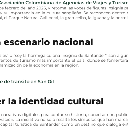
a Asociación Colombiana de Agencias de Viajes y Turis
 de febrero del año 2026, y retoma las voces de figuras insignia p
y su importancia en la cultura sangileña. Se reconocen dentro 
 el Parque Natural Gallineral, la gran ceiba, la iguana y la horm
n escenario nacional
ales” o “soy la hormiga culona insignia de Santander”, son algu
eventos de turismo más importante el país, donde se fomentará
dinamización de la economía en la región.
e de tránsito en San Gil
r la identidad cultural
narrativas digitales para contar su historia, conectar con públi
ovación. La iniciativa no solo resalta los símbolos que han marc
 capital turística de Santander como un destino que dialoga en