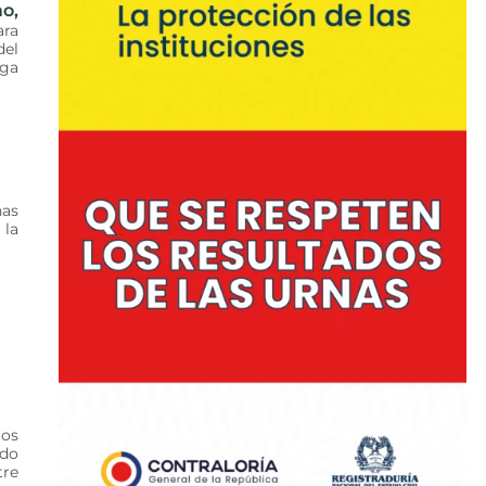
mo,
ara
del
iga
nas
 la
cos
ado
tre