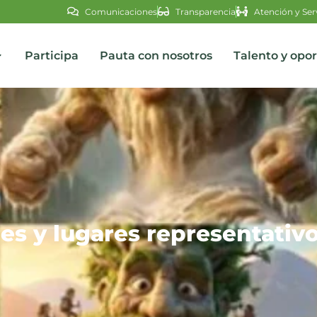
Comunicaciones
Transparencia
Atención y Ser
Participa
Pauta con nosotros
Talento y opo
s
jes y lugares representativo