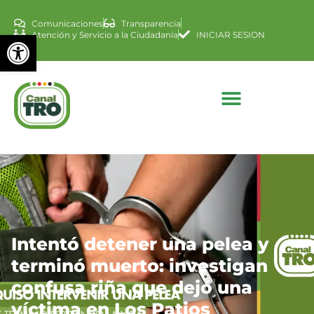
Comunicaciones
Transparencia
Abrir barra de herramienta
Atención y Servicio a la Ciudadanía
INICIAR SESION
Intentó detener una pelea y
terminó muerto: investigan
confusa riña que dejó una
víctima en Los Patios