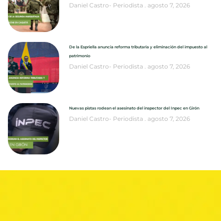
Daniel Castro- Periodista
agosto 7, 2026
De la Espriella anuncia reforma tributaria y eliminación del impuesto al
patrimonio
Daniel Castro- Periodista
agosto 7, 2026
Nuevas pistas rodean el asesinato del inspector del Inpec en Girón
Daniel Castro- Periodista
agosto 7, 2026