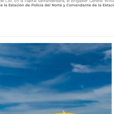
e Cali. En la capital santandereana, el Brigadier General Will
la Estación de Policía del Norte y Comandante de la Estac