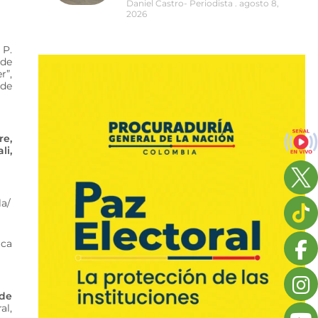
Daniel Castro- Periodista
agosto 8,
2026
 P.
 de
r”,
 de
re,
li,
la/
ica
de
al,