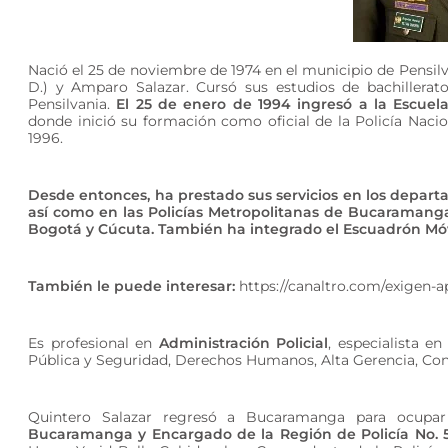
Nació el 25 de noviembre de 1974 en el municipio de Pensilv
D.) y Amparo Salazar. Cursó sus estudios de bachillerat
Pensilvania.
El 25 de enero de 1994 ingresó a la Escuel
donde inició su formación como oficial de la Policía Naci
1996.
Desde entonces, ha prestado sus servicios en los depar
así como en las Policías Metropolitanas de Bucaramanga,
Bogotá y Cúcuta. También ha integrado el Escuadrón Móvil
También le puede interesar:
https://canaltro.com/exigen-a
Es profesional en
Administración Policial
, especialista e
Pública y Seguridad, Derechos Humanos, Alta Gerencia, Contr
Quintero Salazar regresó a Bucaramanga para ocupar
Bucaramanga y Encargado de la Región de Policía No. 