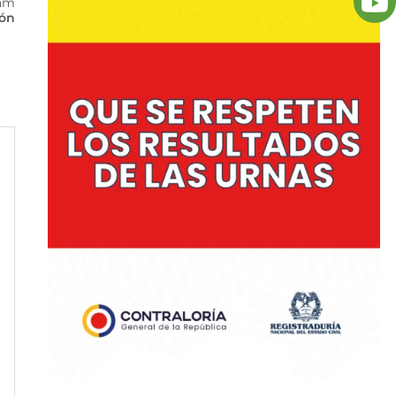
iam
ión