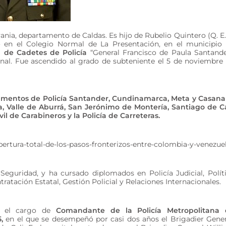
ania, departamento de Caldas. Es hijo de Rubelio Quintero (Q. E.
o en el Colegio Normal de La Presentación, en el municipio
a de Cadetes de Policía
“General Francisco de Paula Santande
onal. Fue ascendido al grado de subteniente el 5 de noviembre
tamentos de Policía Santander, Cundinamarca, Meta y Casana
 Valle de Aburrá, San Jerónimo de Montería, Santiago de Ca
 de Carabineros y la Policía de Carreteras.
pertura-total-de-los-pasos-fronterizos-entre-colombia-y-venezue
n Seguridad, y ha cursado diplomados en Policía Judicial, Polít
atación Estatal, Gestión Policial y Relaciones Internacionales.
 el cargo de
Comandante de la Policía Metropolitana 
5,
en el que se desempeñó por casi dos años el Brigadier Gener