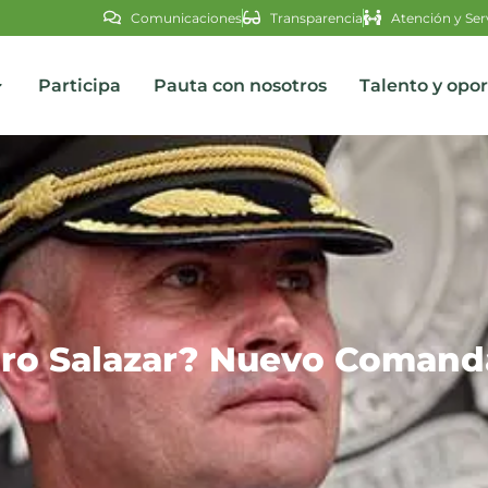
Comunicaciones
Transparencia
Atención y Ser
Participa
Pauta con nosotros
Talento y opo
s
ero Salazar? Nuevo Coman