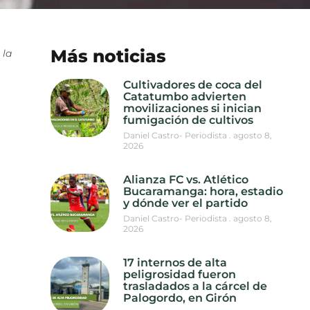
Más noticias
 la
Cultivadores de coca del
Catatumbo advierten
movilizaciones si inician
fumigación de cultivos
Daniel Castro- Periodista
agosto 8,
2026
Alianza FC vs. Atlético
Bucaramanga: hora, estadio
y dónde ver el partido
Daniel Castro- Periodista
agosto 8,
2026
17 internos de alta
peligrosidad fueron
trasladados a la cárcel de
Palogordo, en Girón