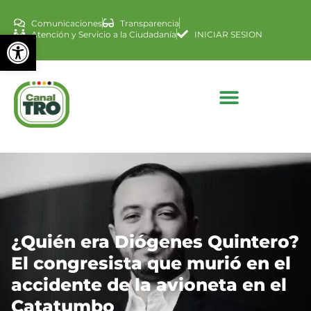
Comunicaciones
Transparencia
Abrir barra de herramienta
Atención y Servicio a la Ciudadanía
INICIAR SESION
¿Quién era Diógenes Quintero?
El congresista que murió en el
accidente de la avioneta en el
Catatumbo