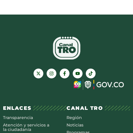
ENLACES
CANAL TRO
Transparencia
Región
Atención y servicios a
Noticias
la ciudadanía
Programas