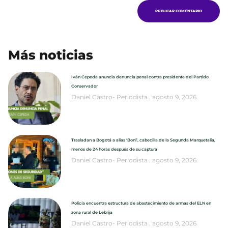
Más noticias
Iván Cepeda anuncia denuncia penal contra presidente del Partido
Conservador
Daniel Castro- Periodista
agosto 9, 2026
Trasladan a Bogotá a alias ‘Boni’, cabecilla de la Segunda Marquetalia,
menos de 24 horas después de su captura
Daniel Castro- Periodista
agosto 9, 2026
Policía encuentra estructura de abastecimiento de armas del ELN en
zona rural de Lebrija
Daniel Castro- Periodista
agosto 9, 2026