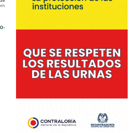
 de
nes
0-