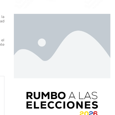
 la
dad
 el
nte