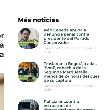
Más noticias
Iván Cepeda anuncia
r
denuncia penal contra
presidente del Partido
a
Conservador
Daniel Castro- Periodista
agosto 9,
a
2026
Trasladan a Bogotá a alias
‘Boni’, cabecilla de la
Segunda Marquetalia,
menos de 24 horas después
de su captura
Daniel Castro- Periodista
agosto 9,
2026
Policía encuentra
estructura de
abastecimiento de armas