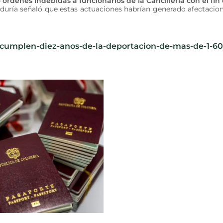
órdenes indebidas a funcionarios de la Cancillería con el fin
duría señaló que estas actuaciones habrían generado afectacio
e-cumplen-diez-anos-de-la-deportacion-de-mas-de-1-60