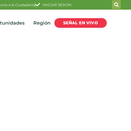
vicio a la Ciudadanía
INICIAR SESION
SEÑAL EN VIVO
rtunidades
Región
 pasaportes