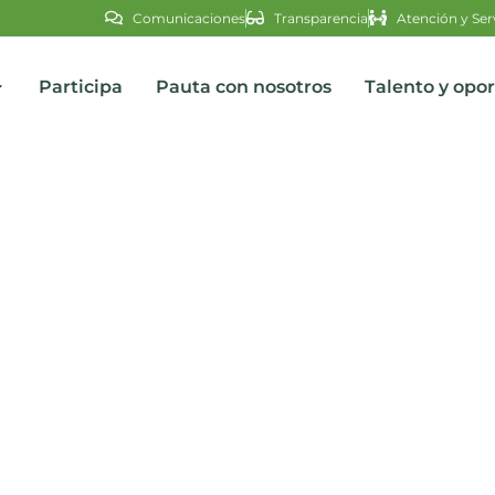
Comunicaciones
Transparencia
Atención y Ser
Participa
Pauta con nosotros
Talento y opo
s
 Alfredo Saade por caso de