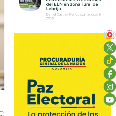
del ELN en zona rural de
Lebrija
Daniel Castro- Periodista
agosto 9,
2026
es.