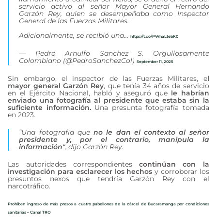
servicio activo al señor Mayor General Hernando
Garzón Rey, quien se desempeñaba como Inspector
General de las Fuerzas Militares.
Adicionalmente, se recibió una…
https://t.co/PWhaLtebK0
— Pedro Arnulfo Sanchez S. Orgullosamente
Colombiano (@PedroSanchezCol)
September 11, 2025
Sin embargo, el inspector de las Fuerzas Militares, e
l
mayor general Garzón Rey
, que tenía 34 años de servicio
en el Ejército Nacional, habló y aseguró que
le habrían
enviado una fotografía al presidente que estaba sin la
suficiente información.
Una presunta fotografía tomada
en 2023.
“Una fotografía que
no le dan el contexto al señor
presidente y, por el contrario, manipula la
información
“, dijo Garzón Rey.
Las autoridades correspondientes
continúan con la
investigación para esclarecer los hechos
y corroborar los
presuntos nexos que tendría Garzón Rey con el
narcotráfico.
Prohíben ingreso de más presos a cuatro pabellones de la cárcel de Bucaramanga por condiciones
sanitarias – Canal TRO