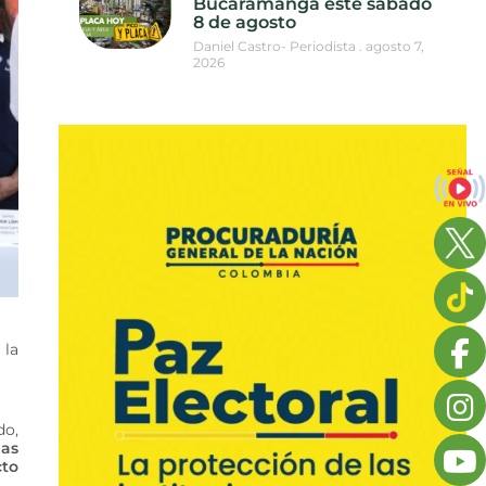
Bucaramanga este sábado
8 de agosto
Daniel Castro- Periodista
agosto 7,
2026
 la
do,
las
cto