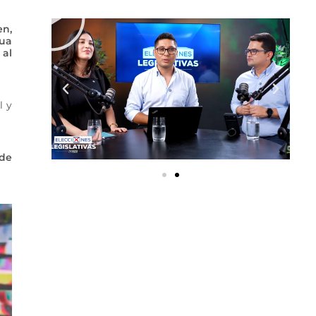
en,
gua
 al
l y
 de