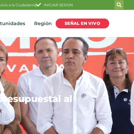
vicio a la Ciudadanía
INICIAR SESION
SEÑAL EN VIVO
rtunidades
Región
presupuestal al