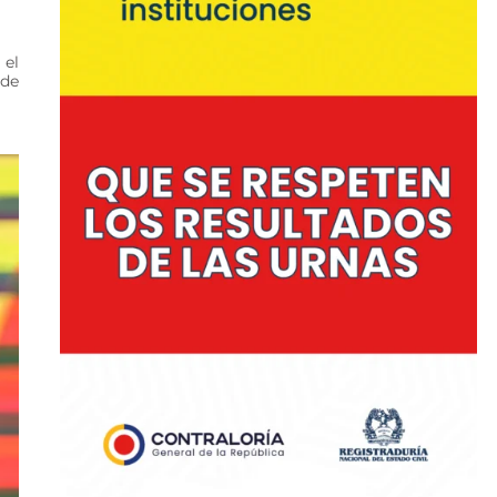
 el
 de