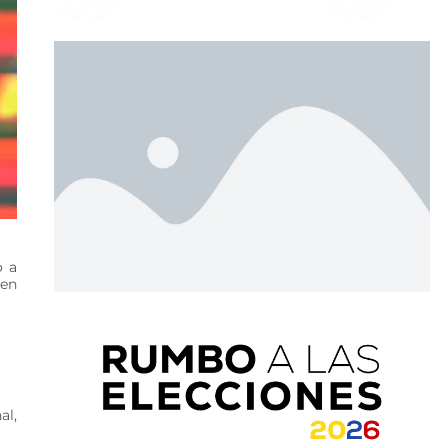
o a
 en
al,