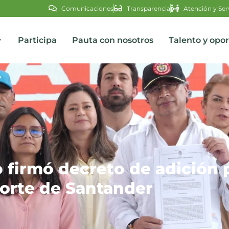
Comunicaciones
Transparencia
Atención y Ser
Participa
Pauta con nosotros
Talento y opo
s
 firmó decreto de adición 
orte de Santander