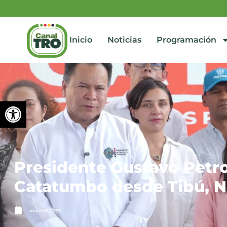
Inicio
Noticias
Programación
Abrir barra de herramienta
Presidente Gustavo Petro
Catatumbo desde Tibú, N
marzo 6, 2025