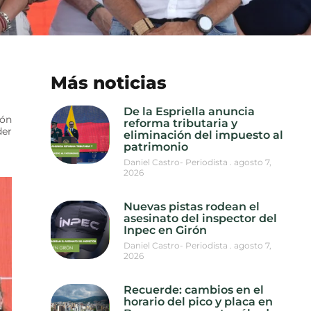
Más noticias
De la Espriella anuncia
ión
reforma tributaria y
der
eliminación del impuesto al
patrimonio
Daniel Castro- Periodista
agosto 7,
2026
Nuevas pistas rodean el
asesinato del inspector del
Inpec en Girón
Daniel Castro- Periodista
agosto 7,
2026
Recuerde: cambios en el
horario del pico y placa en