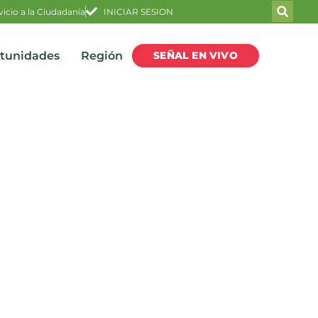
vicio a la Ciudadanía
INICIAR SESION
SEÑAL EN VIVO
rtunidades
Región
antander