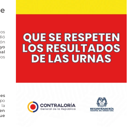
de
ios
dió
ión
oyo
nal
dos
nes
ipo
 la
 en
gue