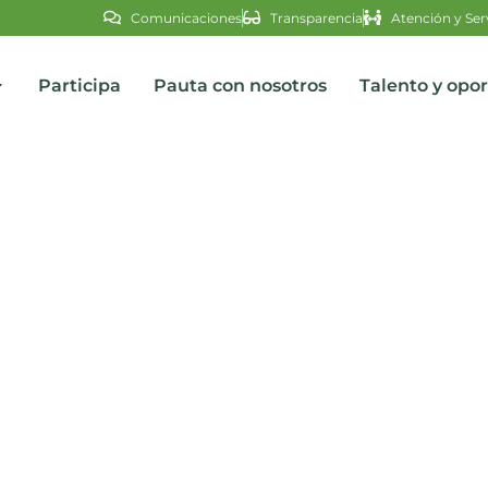
Comunicaciones
Transparencia
Atención y Ser
Participa
Pauta con nosotros
Talento y opo
s
intentos de suicidio en S