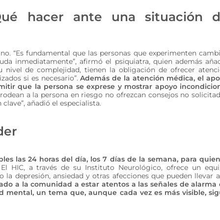
¿Qué hacer ante una situación 
rano. “Es fundamental que las personas que experimenten camb
da inmediatamente”, afirmó el psiquiatra, quien además aña
u nivel de complejidad, tienen la obligación de ofrecer atenc
izados si es necesario”.
Además de la atención médica, el ap
ermitir que la persona se exprese y mostrar apoyo incondicio
odean a la persona en riesgo no ofrezcan consejos no solicita
clave”, añadió el especialista.
der
les las 24 horas del día, los 7 días de la semana, para quie
El HIC, a través de su Instituto Neurológico, ofrece un equ
 la depresión, ansiedad y otras afecciones que pueden llevar a
ado a la comunidad a estar atentos a las señales de alarma
ud mental, un tema que, aunque cada vez es más visible, si