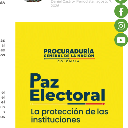
Daniel Castro- Periodista
agosto 7,
aló
2026
más
 al
nes
zos
 el
 el
 el
 un
 la
nos