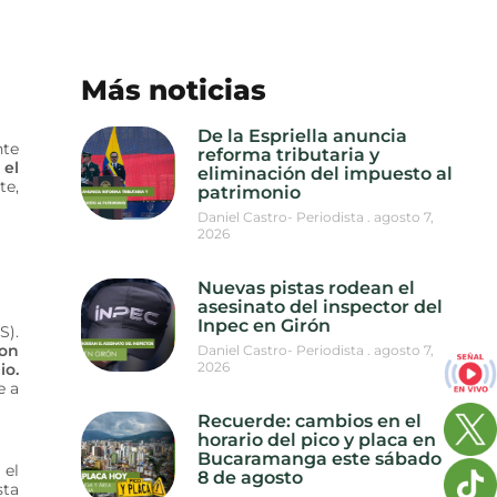
Más noticias
De la Espriella anuncia
nte
reforma tributaria y
 el
eliminación del impuesto al
te,
patrimonio
Daniel Castro- Periodista
agosto 7,
2026
Nuevas pistas rodean el
asesinato del inspector del
Inpec en Girón
S).
con
Daniel Castro- Periodista
agosto 7,
2026
io.
e a
Recuerde: cambios en el
horario del pico y placa en
Bucaramanga este sábado
 el
8 de agosto
sta