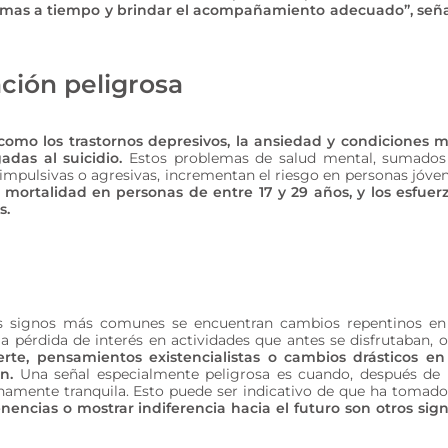
tomas a tiempo y brindar el acompañamiento adecuado”, señ
ción peligrosa
como los trastornos depresivos, la ansiedad y condiciones 
adas al suicidio.
Estos problemas de salud mental, sumados
mpulsivas o agresivas, incrementan el riesgo en personas jóve
e mortalidad en personas de entre 17 y 29 años, y los esfuer
s.
s signos más comunes se encuentran cambios repentinos en
 pérdida de interés en actividades que antes se disfrutaban, o
rte, pensamientos existencialistas o cambios drásticos en
n.
Una señal especialmente peligrosa es cuando, después de
inamente tranquila. Esto puede ser indicativo de que ha tomado
nencias o mostrar indiferencia hacia el futuro son otros sig