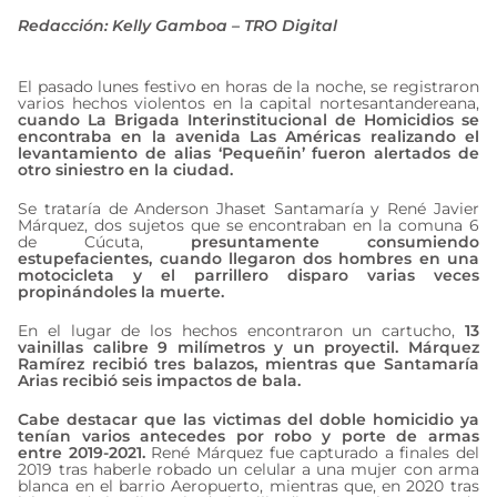
Redacción: Kelly Gamboa – TRO Digital
El pasado lunes festivo en horas de la noche, se registraron
varios hechos violentos en la capital nortesantandereana,
cuando La Brigada Interinstitucional de Homicidios se
encontraba en la avenida Las Américas realizando el
levantamiento de alias ‘Pequeñin’ fueron alertados de
otro siniestro en la ciudad.
Se trataría de Anderson Jhaset Santamaría y René Javier
Márquez, dos sujetos que se encontraban en la comuna 6
de Cúcuta,
presuntamente consumiendo
estupefacientes, cuando llegaron dos hombres en una
motocicleta y el parrillero disparo varias veces
propinándoles la muerte.
En el lugar de los hechos encontraron un cartucho,
13
vainillas calibre 9 milímetros y un proyectil. Márquez
Ramírez recibió tres balazos, mientras que Santamaría
Arias recibió seis impactos de bala.
Cabe destacar que las victimas del doble homicidio ya
tenían varios antecedes por robo y porte de armas
entre 2019-2021.
René Márquez fue capturado a finales del
2019 tras haberle robado un celular a una mujer con arma
blanca en el barrio Aeropuerto, mientras que, en 2020 tras