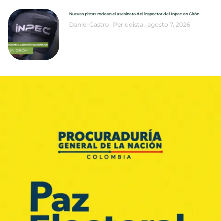
Nuevas pistas rodean el asesinato del inspector del Inpec en Girón
Daniel Castro- Periodista
agosto 7, 2026