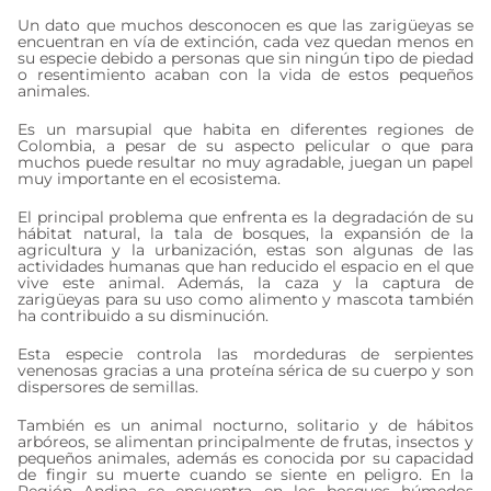
Un dato que muchos desconocen es que las zarigüeyas se
encuentran en vía de extinción, cada vez quedan menos en
su especie debido a personas que sin ningún tipo de piedad
o resentimiento acaban con la vida de estos pequeños
animales.
Es un marsupial que habita en diferentes regiones de
Colombia, a pesar de su aspecto pelicular o que para
muchos puede resultar no muy agradable, juegan un papel
muy importante en el ecosistema.
El principal problema que enfrenta es la degradación de su
hábitat natural, la tala de bosques, la expansión de la
agricultura y la urbanización, estas son algunas de las
actividades humanas que han reducido el espacio en el que
vive este animal. Además, la caza y la captura de
zarigüeyas para su uso como alimento y mascota también
ha contribuido a su disminución.
Esta especie controla las mordeduras de serpientes
venenosas gracias a una proteína sérica de su cuerpo y son
dispersores de semillas.
También es un animal nocturno, solitario y de hábitos
arbóreos, se alimentan principalmente de frutas, insectos y
pequeños animales, además es conocida por su capacidad
de fingir su muerte cuando se siente en peligro. En la
Región Andina se encuentra en los bosques húmedos