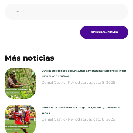
Más noticias
Cultivadores de coca del Catatumbo advierten movilizaciones si inician
fumigación de cultivos
Daniel Castro- Periodista
agosto 8, 2026
Alianza FC vs. Atlético Bucaramanga: hora, estadio y dónde ver el
partido
Daniel Castro- Periodista
agosto 8, 2026