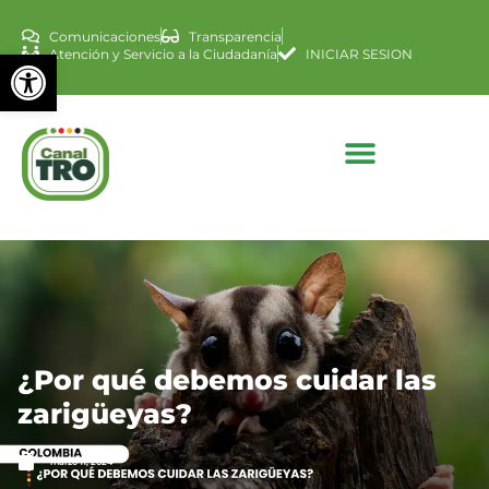
Comunicaciones
Transparencia
Abrir barra de herramienta
Atención y Servicio a la Ciudadanía
INICIAR SESION
¿Por qué debemos cuidar las
zarigüeyas?
marzo 11, 2024