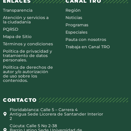
ENLACES
CANAL TRO
Transparencia
Región
Atención y servicios a
Noticias
la ciudadanía
Programas
PQRSD
Especiales
Mapa de Sitio
Pauta con nosotros
Términos y condiciones
Trabaja en Canal TRO
Política de privacidad y
tratamiento de datos
personales.
Política de derechos de
autor y/o autorización
de uso sobre los
contenidos.
CONTACTO
Floridablanca: Calle 5 – Carrera 4
Antigua Sede Licorera de Santander Interior
2
Cúcuta: Calle 5 No 2-38
Barrio Latino Sede Universidad de