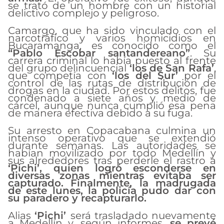
se trató de un hombre con un historial
delictivo complejo y peligroso.
Camargo, que ha sido vinculado con el
narcotráfico y varios homicidios en
Bucaramanga, es conocido como el
“Pablo Escobar santandereano”
. Su
carrera criminal lo había puesto al frente
del grupo delincuencial
‘los de San Rafa’
,
que competía con
‘los del Sur’
por el
control de las rutas de distribución de
drogas en la ciudad. Por estos delitos, fue
condenado a siete años y medio de
cárcel, aunque nunca cumplió esa pena
de manera efectiva debido a su fuga.
Su arresto en Copacabana culmina un
intenso operativo que se extendió
durante semanas. Las autoridades se
habían movilizado por todo Medellín y
sus alrededores tras perderle el rastro a
‘Pichi’, quien logró esconderse en
diversas zonas mientras evitaba ser
capturado. Finalmente, la madrugada
de este lunes, la policía pudo dar con
su paradero y recapturarlo.
Alias
‘Pichi’
será trasladado nuevamente
a Medellín y, según informes,
se prevé