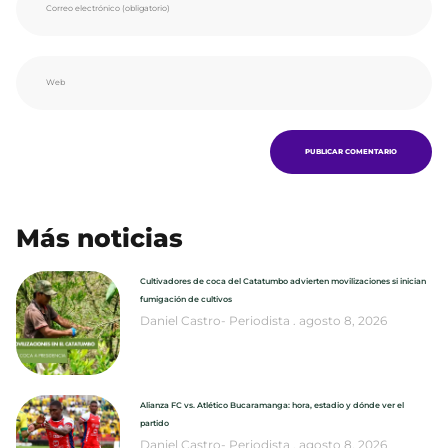
Más noticias
Cultivadores de coca del Catatumbo advierten movilizaciones si inician
fumigación de cultivos
Daniel Castro- Periodista
agosto 8, 2026
Alianza FC vs. Atlético Bucaramanga: hora, estadio y dónde ver el
partido
Daniel Castro- Periodista
agosto 8, 2026