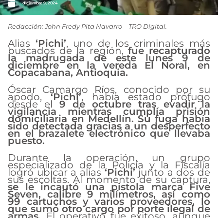
diciembre 9, 2024
Redacción: John Fredy Pita Navarro – TRO Digital.
Alias
‘Pichi’
, uno de los criminales más
buscados de la región,
fue recapturado
la madrugada de este lunes 9 de
diciembre en la vereda El Noral, en
Copacabana, Antioquia.
Óscar Camargo Ríos, conocido por su
apodo,
‘Pichi’
, había estado prófugo
desde el
9 de octubre tras evadir la
vigilancia mientras cumplía prisión
domiciliaria en Medellín. Su fuga había
sido detectada gracias a un desperfecto
en el brazalete electrónico que llevaba
puesto.
Durante la operación, un grupo
especializado de la Policía y la Fiscalía
logró ubicar a alias
‘Pichi’
junto a dos de
sus escoltas. Al momento de su captura,
se le incautó una pistola marca Five
Seven, calibre 9 milímetros, así como
99 cartuchos y varios proveedores, lo
que sumó otro cargo por porte ilegal de
armas.
El operativo fue exitoso, aunque