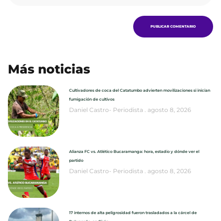
Más noticias
Cultivadores de coca del Catatumbo advierten movilizaciones si inician
fumigación de cultivos
Daniel Castro- Periodista
agosto 8, 2026
Alianza FC vs. Atlético Bucaramanga: hora, estadio y dónde ver el
partido
Daniel Castro- Periodista
agosto 8, 2026
17 internos de alta peligrosidad fueron trasladados a la cárcel de