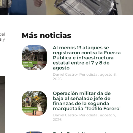
Más noticias
del
s
y
Al menos 13 ataques se
registraron contra la Fuerza
Pública e infraestructura
estatal entre el 7 y 8 de
agosto
Daniel Castro- Periodista
agosto 8,
2026
Operación militar da de
baja al señalado jefe de
finanzas de la segunda
marquetalia ‘Teófilo Forero’
Daniel Castro- Periodista
agosto 7,
2026