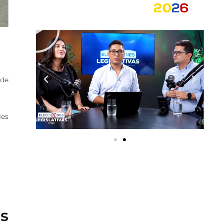
 de
les
s