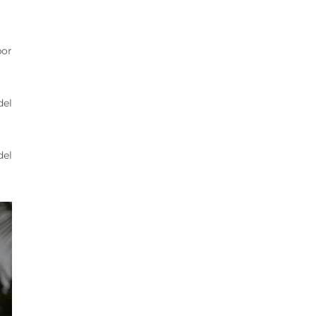
por
del
del