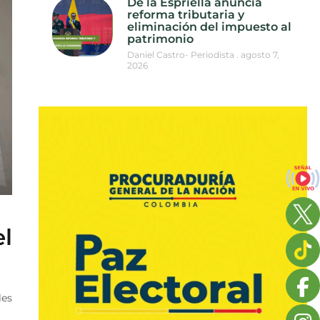
De la Espriella anuncia
reforma tributaria y
eliminación del impuesto al
patrimonio
Daniel Castro- Periodista
agosto 7,
2026
l
les