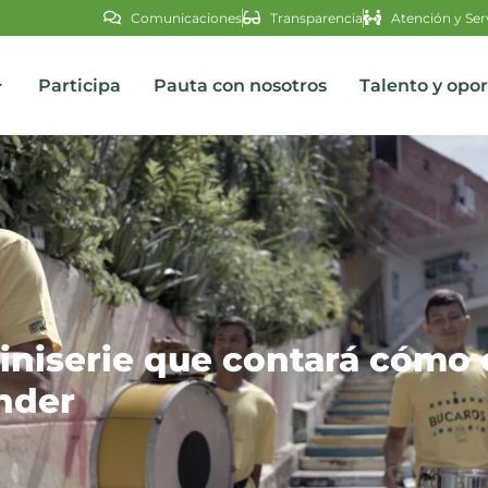
Comunicaciones
Transparencia
Atención y Ser
Participa
Pauta con nosotros
Talento y opo
s
iniserie que contará cómo e
nder