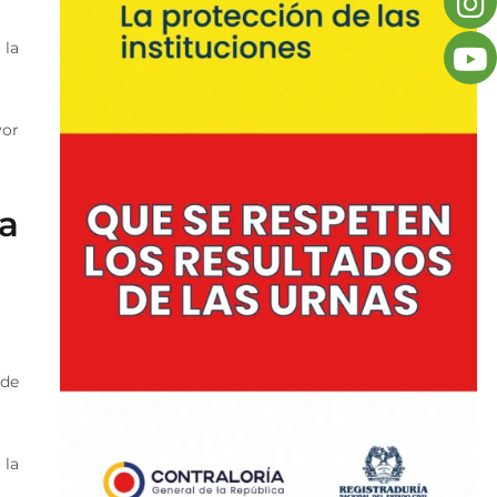
 la
yor
a
 de
 la