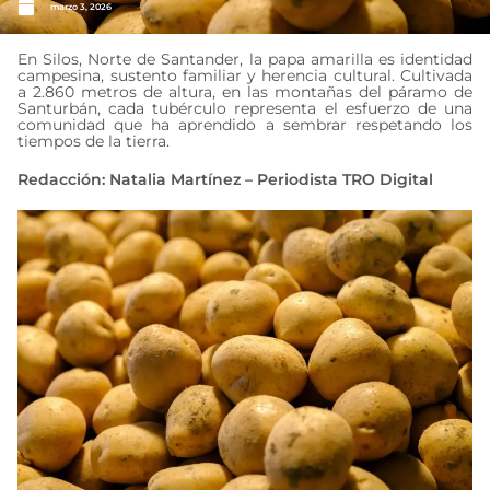
marzo 3, 2026
En Silos, Norte de Santander, la papa amarilla es identidad
campesina, sustento familiar y herencia cultural. Cultivada
a 2.860 metros de altura, en las montañas del páramo de
Santurbán, cada tubérculo representa el esfuerzo de una
comunidad que ha aprendido a sembrar respetando los
tiempos de la tierra.
Redacción: Natalia Martínez – Periodista TRO Digital