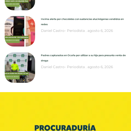
Invima alerta por chocolates con sustancias alucinógenas vendidos en
redes
Daniel Castro- Periodista
agosto 6, 2026
Padres capturados en Ocaña por utilizar a su hija para presunta venta de
droga
Daniel Castro- Periodista
agosto 6, 2026