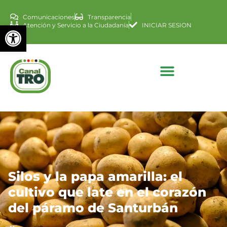
Comunicaciones
Transparencia
Abrir barra de herramienta
Atención y Servicio a la Ciudadanía
INICIAR SESION
Silos y la papa amarilla: el
cultivo que late en el corazón
del páramo de Santurbán