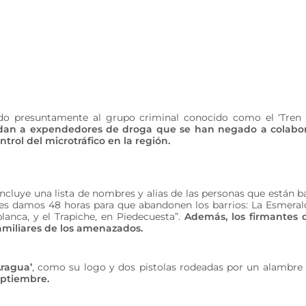
do presuntamente al grupo criminal conocido como el ‘Tren
imidan a expendedores de droga que se han negado a colabo
rol del microtráfico en la región.
cluye una lista de nombres y alias de las personas que están b
Les damos 48 horas para que abandonen los barrios: La Esmeral
blanca, y el Trapiche, en Piedecuesta”.
Además, los firmantes 
amiliares de los amenazados.
Aragua’
, como su logo y dos pistolas rodeadas por un alambre
eptiembre.