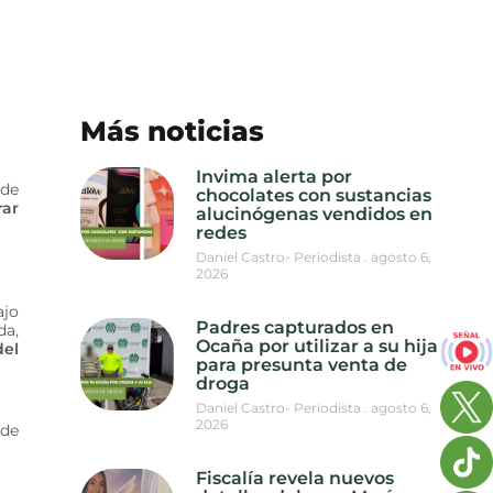
Más noticias
Invima alerta por
 de
chocolates con sustancias
rar
alucinógenas vendidos en
redes
Daniel Castro- Periodista
agosto 6,
2026
ajo
Padres capturados en
da,
Ocaña por utilizar a su hija
del
para presunta venta de
droga
Daniel Castro- Periodista
agosto 6,
2026
 de
Fiscalía revela nuevos