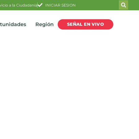
vicio a la Ciudadanía
INICIAR SESION
SEÑAL EN VIVO
rtunidades
Región
oga en Bucaramanga: