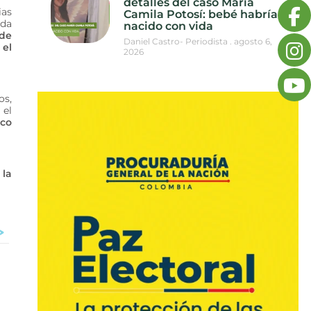
detalles del caso María
ias
Camila Potosí: bebé habría
nda
nacido con vida
 de
Daniel Castro- Periodista
agosto 6,
 el
2026
os,
 el
ico
 la