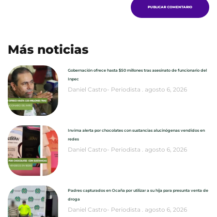
Más noticias
Gobernación ofrece hasta $50 millones tras asesinato de funcionario del
Inpec
Daniel Castro- Periodista
agosto 6, 2026
Invima alerta por chocolates con sustancias alucinógenas vendidos en
redes
Daniel Castro- Periodista
agosto 6, 2026
Padres capturados en Ocaña por utilizar a su hija para presunta venta de
droga
Daniel Castro- Periodista
agosto 6, 2026