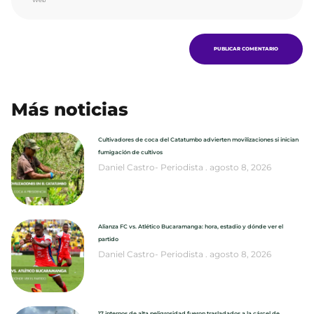
Más noticias
Cultivadores de coca del Catatumbo advierten movilizaciones si inician
fumigación de cultivos
Daniel Castro- Periodista
agosto 8, 2026
Alianza FC vs. Atlético Bucaramanga: hora, estadio y dónde ver el
partido
Daniel Castro- Periodista
agosto 8, 2026
17 internos de alta peligrosidad fueron trasladados a la cárcel de