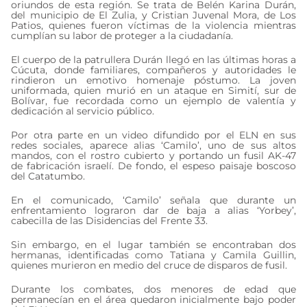
oriundos de esta región. Se trata de Belén Karina Durán,
del municipio de El Zulia, y Cristian Juvenal Mora, de Los
Patios, quienes fueron víctimas de la violencia mientras
cumplían su labor de proteger a la ciudadanía.
El cuerpo de la patrullera Durán llegó en las últimas horas a
Cúcuta, donde familiares, compañeros y autoridades le
rindieron un emotivo homenaje póstumo. La joven
uniformada, quien murió en un ataque en Simití, sur de
Bolívar, fue recordada como un ejemplo de valentía y
dedicación al servicio público.
Por otra parte en un video difundido por el ELN en sus
redes sociales, aparece alias ‘Camilo’, uno de sus altos
mandos, con el rostro cubierto y portando un fusil AK-47
de fabricación israelí. De fondo, el espeso paisaje boscoso
del Catatumbo.
En el comunicado, ‘Camilo’ señala que durante un
enfrentamiento lograron dar de baja a alias ‘Yorbey’,
cabecilla de las Disidencias del Frente 33.
Sin embargo, en el lugar también se encontraban dos
hermanas, identificadas como Tatiana y Camila Guillin,
quienes murieron en medio del cruce de disparos de fusil.
Durante los combates, dos menores de edad que
permanecían en el área quedaron inicialmente bajo poder