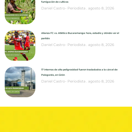
fumigación de cultivos
Daniel Castro- Periodista
agosto 8, 2026
Alianza FC vs. Atlético Bucaramanga: hora, estadio y dónde ver el
partido
Daniel Castro- Periodista
agosto 8, 2026
17 internos de alta peligrosidad fueron trasladados a la cárcel de
Palogordo, en Girón
Daniel Castro- Periodista
agosto 8, 2026