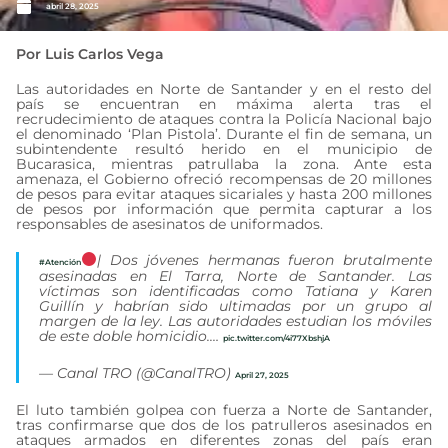
abril 28, 2025
Por Luis Carlos Vega
Las autoridades en Norte de Santander y en el resto del
país se encuentran en máxima alerta tras el
recrudecimiento de ataques contra la Policía Nacional bajo
el denominado ‘Plan Pistola’. Durante el fin de semana, un
subintendente resultó herido en el municipio de
Bucarasica, mientras patrullaba la zona. Ante esta
amenaza, el Gobierno ofreció recompensas de 20 millones
de pesos para evitar ataques sicariales y hasta 200 millones
de pesos por información que permita capturar a los
responsables de asesinatos de uniformados.
| Dos jóvenes hermanas fueron brutalmente
#Atención
asesinadas en El Tarra, Norte de Santander. Las
víctimas son identificadas como Tatiana y Karen
Guillín y habrían sido ultimadas por un grupo al
margen de la ley. Las autoridades estudian los móviles
de este doble homicidio.…
pic.twitter.com/4i77XbshjA
— Canal TRO (@CanalTRO)
April 27, 2025
El luto también golpea con fuerza a Norte de Santander,
tras confirmarse que dos de los patrulleros asesinados en
ataques armados en diferentes zonas del país eran