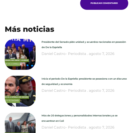
Más noticias
Presidente del Senado pide unidad y acuerdos nacionales en posesión
de De la Espriella
Daniel Castro- Periodista
agosto 7, 2026
Inicia el periodo De la Espriella: presidente se posesiona con un discurso
de seguridad y economía
Daniel Castro- Periodista
agosto 7, 2026
Más de 20 delegaciones y personalidades internacionales ya se
encuentran en Cali
Daniel Castro- Periodista
agosto 7, 2026