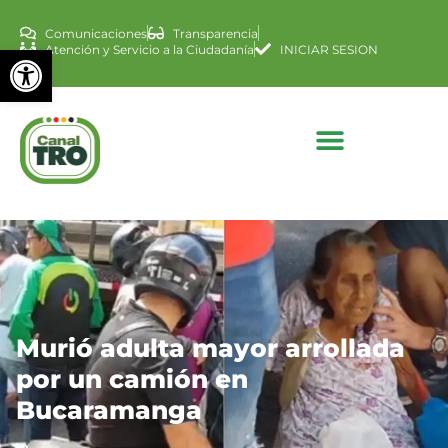
Comunicaciones
Transparencia
Abrir barra de herramienta
Atención y Servicio a la Ciudadanía
INICIAR SESION
Murió adulta mayor arrollada
por un camión en
Bucaramanga