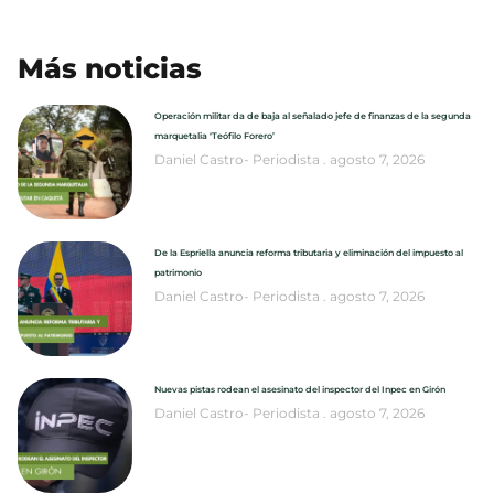
Más noticias
Operación militar da de baja al señalado jefe de finanzas de la segunda
marquetalia ‘Teófilo Forero’
Daniel Castro- Periodista
agosto 7, 2026
De la Espriella anuncia reforma tributaria y eliminación del impuesto al
patrimonio
Daniel Castro- Periodista
agosto 7, 2026
Nuevas pistas rodean el asesinato del inspector del Inpec en Girón
Daniel Castro- Periodista
agosto 7, 2026