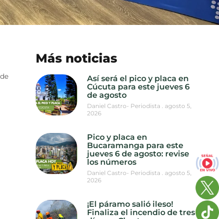
Más noticias
 de
Así será el pico y placa en
Cúcuta para este jueves 6
de agosto
Daniel Castro- Periodista
agosto 5,
2026
Pico y placa en
Bucaramanga para este
jueves 6 de agosto: revise
los números
Daniel Castro- Periodista
agosto 5,
2026
¡El páramo salió ileso!
Finaliza el incendio de tres