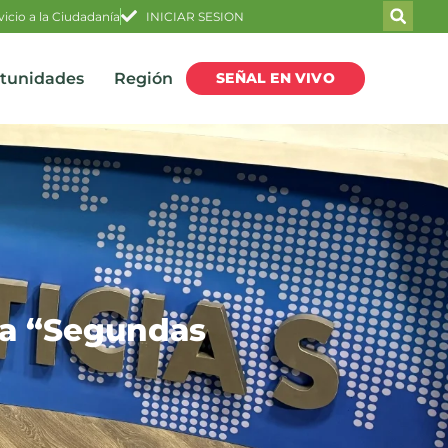
vicio a la Ciudadanía
INICIAR SESION
SEÑAL EN VIVO
rtunidades
Región
ma “Segundas