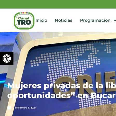
Inicio
Noticias
Programación
Abrir barra de herramienta
Mujeres privadas de la l
oportunidades” en Buca
diciembre 6, 2024