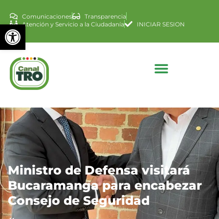
Comunicaciones
Transparencia
Abrir barra de herramienta
Atención y Servicio a la Ciudadanía
INICIAR SESION
Ministro de Defensa visitará
Bucaramanga para encabezar
Consejo de Seguridad