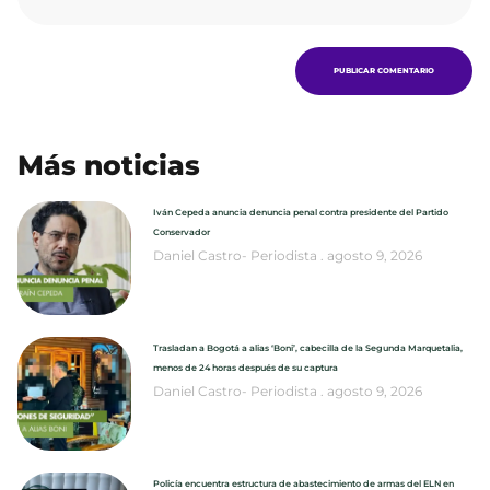
Más noticias
Iván Cepeda anuncia denuncia penal contra presidente del Partido
Conservador
Daniel Castro- Periodista
agosto 9, 2026
Trasladan a Bogotá a alias ‘Boni’, cabecilla de la Segunda Marquetalia,
menos de 24 horas después de su captura
Daniel Castro- Periodista
agosto 9, 2026
Policía encuentra estructura de abastecimiento de armas del ELN en