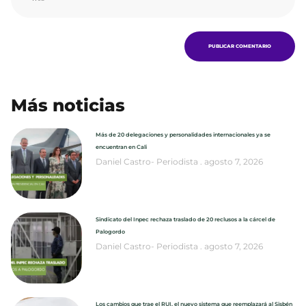
Más noticias
Más de 20 delegaciones y personalidades internacionales ya se
encuentran en Cali
Daniel Castro- Periodista
agosto 7, 2026
Sindicato del Inpec rechaza traslado de 20 reclusos a la cárcel de
Palogordo
Daniel Castro- Periodista
agosto 7, 2026
Los cambios que trae el RUI, el nuevo sistema que reemplazará al Sisbén