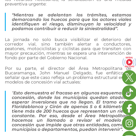
preventiva urgente:
“Mientras se adelantan los trámites, estamos
demarcando los huecos para que los actores viales
identifiquen el riesgo, disminuyan la velocidad y
podamos contribuir a reducir la siniestralidad”.
La jornada no solo busca visibilizar el deterioro del
corredor vial, sino también alertar a conductores,
peatones, motociclistas y ciclistas para que transiten con
mayor precaución, mientras se espera una intervención de
fondo por parte del Gobierno Nacional.
Por su parte, el director del Área Metropolitana de
Bucaramanga, John Manuel Delgado, fue enfático al
señalar que este caso refleja un problema estructural en los
modelos de concesión vial actuales:
“
Esto demuestra el fracaso en algunos esquemas de
concesión, donde los municipios quedan atados a
esperar inversiones que no llegan. El tramo entre
Floridablanca y Girón de apenas 5 o 6 kilómetros y
tiene más de 200 huecos que representan un riesgo
constante. Por eso, desde el Área Metropolitana
hacemos un llamado a revisar el modelo de
concesión que impide que otras entidades, como los
municipios o departamentos, puedan intervenir”.