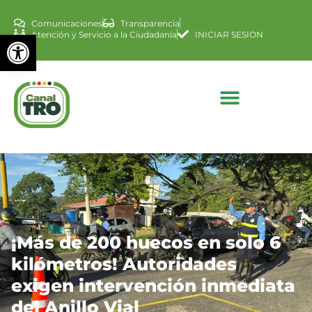
Comunicaciones
Transparencia
Abrir barra de herramienta
Atención y Servicio a la Ciudadanía
INICIAR SESION
¡Más de 200 huecos en solo 6
kilómetros! Autoridades
exigen intervención inmediata
del Anillo Vial