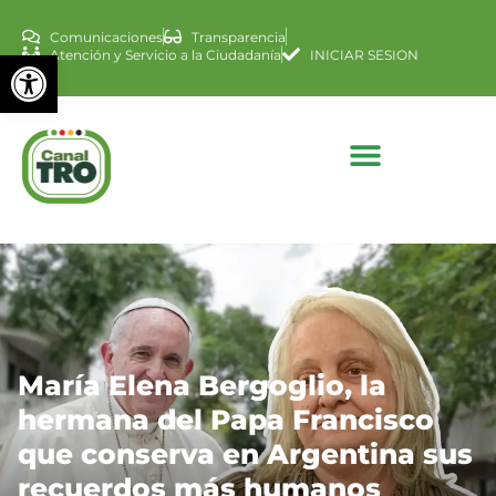
Comunicaciones
Transparencia
Abrir barra de herramienta
Atención y Servicio a la Ciudadanía
INICIAR SESION
María Elena Bergoglio, la
hermana del Papa Francisco
que conserva en Argentina sus
recuerdos más humanos