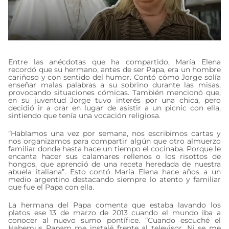
Entre las anécdotas que ha compartido, María Elena
recordó que su hermano, antes de ser Papa, era un hombre
cariñoso y con sentido del humor. Contó cómo Jorge solía
enseñar malas palabras a su sobrino durante las misas,
provocando situaciones cómicas. También mencionó que,
en su juventud Jorge tuvo interés por una chica, pero
decidió ir a orar en lugar de asistir a un picnic con ella,
sintiendo que tenía una vocación religiosa.
“Hablamos una vez por semana, nos escribimos cartas y
nos organizamos para compartir algún que otro almuerzo
familiar donde hasta hace un tiempo el cocinaba. Porque le
encanta hacer sus calamares rellenos o los risottos de
hongos, que aprendió de una receta heredada de nuestra
abuela italiana”. Esto contó María Elena hace años a un
medio argentino destacando siempre lo atento y familiar
que fue el Papa con ella.
La hermana del Papa comenta que estaba lavando los
platos ese 13 de marzo de 2013 cuando el mundo iba a
conocer al nuevo sumo pontífice. “Cuando escuché el
Habemus Papam me instalé frente al televisor. Ni se me