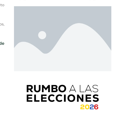
ito
os,
 de