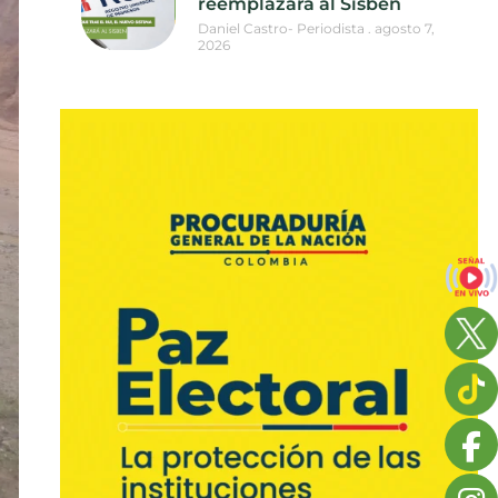
reemplazará al Sisbén
Daniel Castro- Periodista
agosto 7,
2026