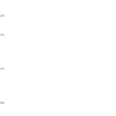
que
sos
ios
 de