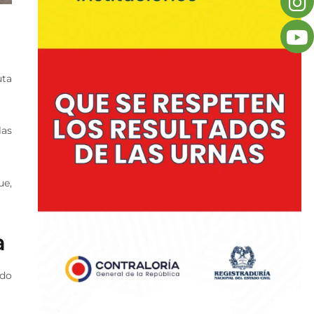
uta
las
ue,
a
ado