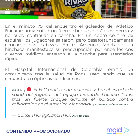
abril 28, 2025
En el minuto 75′ del encuentro el goleador del Atlético
Bucaramanga sufrió un fuerte choque con Carlos Henao y
no pudo continuar en cancha. En un cobro de tiro de
esquina, los jugadores saltaron, pero desafortunadamente
chocaron sus cabezas. En el Americo Montanini, la
hinchada manifestaba su preocupación por ende los dos
cuerpos médicos entraron a la cancha para atenderlos
rápido.
El Hospital Internacional de Colombia emitió un
comunicado tras la salud de Pons, asegurando que se
encuentra en óptimas condiciones.
|
El HIC emitió comunicado sobre el estado de
#Noticia
salud del jugador del equipo leopardo Luciano Pons,
tras un fuerte choque durante el partido contra
millonarios en el Américo Montanini.
pic.twitter.com/Yl2R2JtXWR
— Canal TRO (@CanalTRO)
April 28, 2025