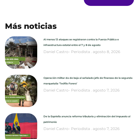
Más noticias
Al menos 13 ataques se registraron contra la Fuerza Pública e
infraestructura estatal entre el 7 y 8 de agosto
Daniel Castro- Periodista
agosto 8, 2026
Operación militar da de baja al señalado jefe de finanzas de la segunda
marquetalia ‘Teófilo Forero’
Daniel Castro- Periodista
agosto 7, 2026
De la Espriella anuncia reforma tributaria y eliminación del impuesto al
patrimonio
Daniel Castro- Periodista
agosto 7, 2026