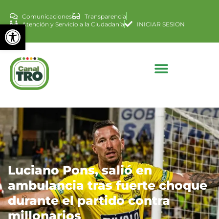
Comunicaciones
Transparencia
Abrir barra de herramienta
Atención y Servicio a la Ciudadanía
INICIAR SESION
Luciano Pons, salió en
ambulancia tras fuerte choque
durante el partido contra
millonarios