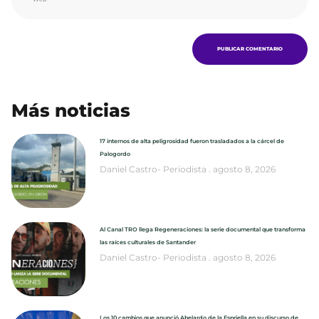
Más noticias
17 internos de alta peligrosidad fueron trasladados a la cárcel de
Palogordo
Daniel Castro- Periodista
agosto 8, 2026
Al Canal TRO llega Regeneraciones: la serie documental que transforma
las raíces culturales de Santander
Daniel Castro- Periodista
agosto 8, 2026
Los 10 cambios que anunció Abelardo de la Espriella en su discurso de