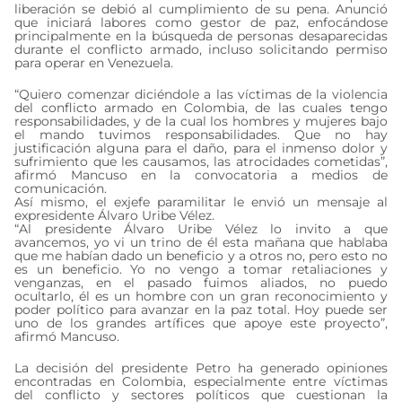
liberación se debió al cumplimiento de su pena. Anunció
que iniciará labores como gestor de paz, enfocándose
principalmente en la búsqueda de personas desaparecidas
durante el conflicto armado, incluso solicitando permiso
para operar en Venezuela.
“Quiero comenzar diciéndole a las víctimas de la violencia
del conflicto armado en Colombia, de las cuales tengo
responsabilidades, y de la cual los hombres y mujeres bajo
el mando tuvimos responsabilidades. Que no hay
justificación alguna para el daño, para el inmenso dolor y
sufrimiento que les causamos, las atrocidades cometidas”,
afirmó Mancuso en la convocatoria a medios de
comunicación.
Así mismo, el exjefe paramilitar le envió un mensaje al
expresidente Álvaro Uribe Vélez.
“Al presidente Álvaro Uribe Vélez lo invito a que
avancemos, yo vi un trino de él esta mañana que hablaba
que me habían dado un beneficio y a otros no, pero esto no
es un beneficio. Yo no vengo a tomar retaliaciones y
venganzas, en el pasado fuimos aliados, no puedo
ocultarlo, él es un hombre con un gran reconocimiento y
poder político para avanzar en la paz total. Hoy puede ser
uno de los grandes artífices que apoye este proyecto”,
afirmó Mancuso.
La decisión del presidente Petro ha generado opiniones
encontradas en Colombia, especialmente entre víctimas
del conflicto y sectores políticos que cuestionan la