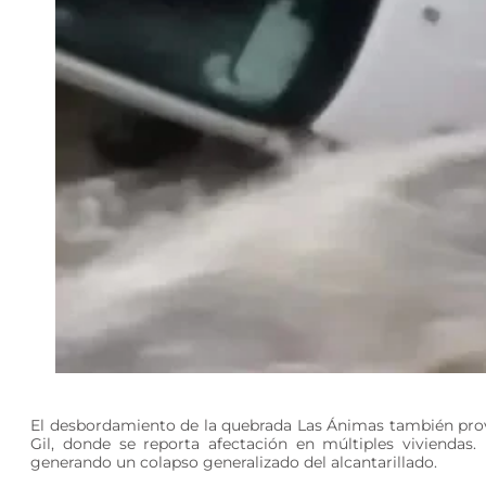
El desbordamiento de la quebrada Las Ánimas también prov
Gil, donde se reporta afectación en múltiples viviendas
generando un colapso generalizado del alcantarillado.