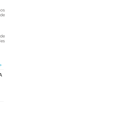
ños
 de
 de
les