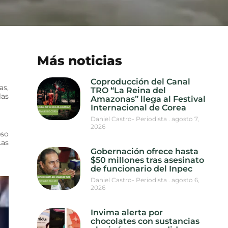
Más noticias
Coproducción del Canal
as,
TRO “La Reina del
las
Amazonas” llega al Festival
Internacional de Corea
Daniel Castro- Periodista
agosto 7,
2026
pso
Las
Gobernación ofrece hasta
$50 millones tras asesinato
de funcionario del Inpec
Daniel Castro- Periodista
agosto 6,
2026
Invima alerta por
chocolates con sustancias