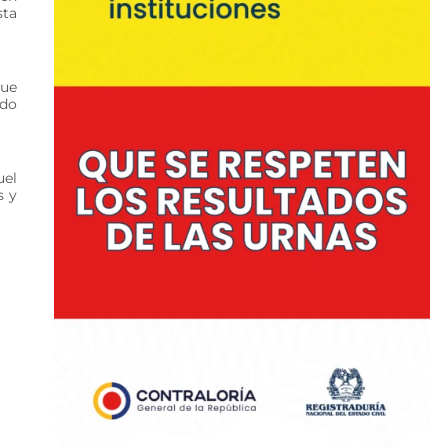
sta
que
ndo
uel
s y