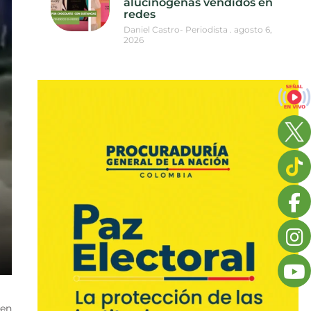
alucinógenas vendidos en
redes
Daniel Castro- Periodista
agosto 6,
2026
 en