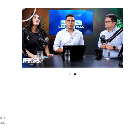
San
ua,