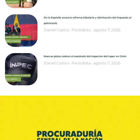
De la Espriella anuncia reforma tributaria y eliminación del impuesto al
patrimonio
Daniel Castro- Periodista
agosto 7, 2026
Nuevas pistas rodean el asesinato del inspector del Inpec en Girón
Daniel Castro- Periodista
agosto 7, 2026