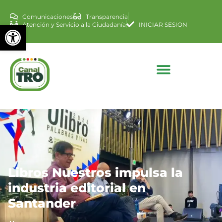
Comunicaciones
Transparencia
Abrir barra de herramienta
Atención y Servicio a la Ciudadanía
INICIAR SESION
Libros Nuestros impulsa la
industria editorial en
Santander