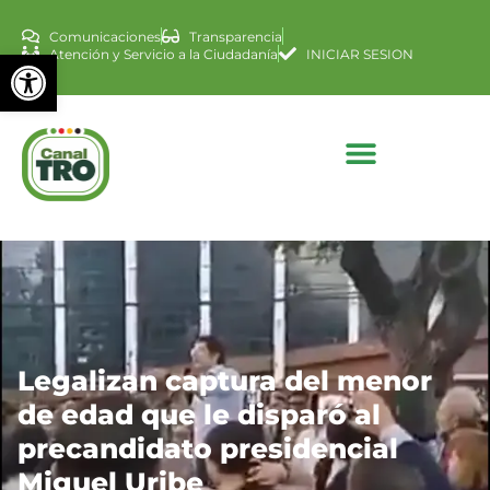
Comunicaciones
Transparencia
Abrir barra de herramienta
Atención y Servicio a la Ciudadanía
INICIAR SESION
Legalizan captura del menor
de edad que le disparó al
precandidato presidencial
Miguel Uribe