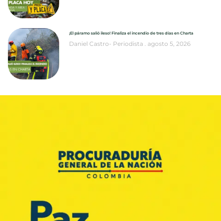
¡El páramo salió ileso! Finaliza el incendio de tres días en Charta
Daniel Castro- Periodista
agosto 5, 2026