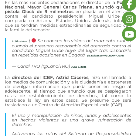
En las más recientes declaraciones el director de la
Policía
Nacional, Mayor General Carlos Triana, anunció que la
pistola Glock de 9 milímetros
empleada en el atentado
contra el candidato presidencial Miguel Uribe fue
comprada en Arizona, Estados Unidos. Además, informó
que se tendrán medidas extraordinarias de seguridad con
la familia del senador.
|
Se conocen los videos del momento exacto
#ÚltimaHora
cuando el presunto responsable del atentado contra el
candidato Miguel Uribe huye del lugar tras dispararle
en repetidas ocasiones en Bogotá.
pic.twitter.com/3LNDWAJcAR
— Canal TRO (@CanalTRO)
June 8, 2025
La
directora del ICBF, Astrid Cáceres,
hizo un llamado a
los medios de comunicación y a la ciudadanía a abstenerse
de divulgar información que pueda poner en riesgo al
adolescente, al tiempo que anunció que se desplegaron
rutas de restablecimiento de derechos, tal como lo
establece la ley en estos casos. Se presume que será
trasladado a un Centro de Atención Especializada (CAE).
El uso y manipulación de niños, niñas y adolescentes
en hechos violentos es una grave vulneración de
derechos.
Activamos las rutas del Sistema de Responsabilidad