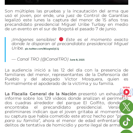
Son múltiples las pruebas y la incautación del arma que
usó el joven, por ende, una juez de Control de Garantías
legalizó este lunes la captura del menor de 15 años tras
precandidato presidencial Miguel Uribe Turbay en medio
de un evento en el sur de Bogotá el pasado 7 de junio.
¡Imágenes sensibles!
Este es el momento exacto
donde le disparan al precandidato presidencial Miguel
Uribe.
pic.twitter.com/8SwgtsDjCQ
— Canal TRO (@CanalTRO)
June 8, 2025
La audiencia inició a las 12 del día con la presencia de
familiares del menor, representantes de la Defensoría del
Pueblo y del abogado Víctor Mosquera, quien es
formalmente el apoderado de la víctima y su familia.
La Fiscalía General de la Nación
presentó un exhaustivo
informe sobre los 129 videos donde analizan el perímetro
dos cuadras alrededor del parque El Golfito, donde se
encontraba el precandidato presidencial. Versiones
preliminares indican que el joven gritaba al momento de
su captura que había cometido este atroz hecho por “
plata
para su familia”
, ahora el menor de edad enfrentaría los
delitos de tentativa de homicidio y porte ilegal de armas.