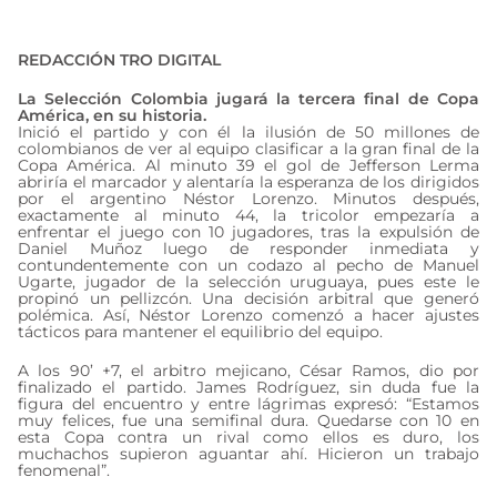
julio 11, 2024
REDACCIÓN TRO DIGITAL
La Selección Colombia jugará la tercera final de Copa
América, en su historia.
Inició el partido y con él la ilusión de 50 millones de
colombianos de ver al equipo clasificar a la gran final de la
Copa América. Al minuto 39 el gol de Jefferson Lerma
abriría el marcador y alentaría la esperanza de los dirigidos
por el argentino Néstor Lorenzo. Minutos después,
exactamente al minuto 44, la tricolor empezaría a
enfrentar el juego con 10 jugadores, tras la expulsión de
Daniel Muñoz luego de responder inmediata y
contundentemente con un codazo al pecho de Manuel
Ugarte, jugador de la selección uruguaya, pues este le
propinó un pellizcón. Una decisión arbitral que generó
polémica. Así, Néstor Lorenzo comenzó a hacer ajustes
tácticos para mantener el equilibrio del equipo.
A los 90’ +7, el arbitro mejicano, César Ramos, dio por
finalizado el partido. James Rodríguez, sin duda fue la
figura del encuentro y entre lágrimas expresó: “Estamos
muy felices, fue una semifinal dura. Quedarse con 10 en
esta Copa contra un rival como ellos es duro, los
muchachos supieron aguantar ahí. Hicieron un trabajo
fenomenal”.