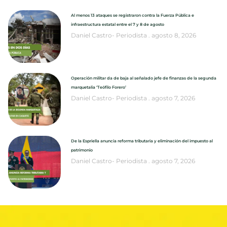
Al menos 13 ataques se registraron contra la Fuerza Pública e
infraestructura estatal entre el 7 y 8 de agosto
Daniel Castro- Periodista
agosto 8, 2026
Operación militar da de baja al señalado jefe de finanzas de la segunda
marquetalia ‘Teófilo Forero’
Daniel Castro- Periodista
agosto 7, 2026
De la Espriella anuncia reforma tributaria y eliminación del impuesto al
patrimonio
Daniel Castro- Periodista
agosto 7, 2026