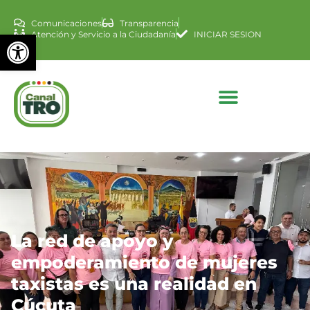
Comunicaciones
Transparencia
Abrir barra de herramienta
Atención y Servicio a la Ciudadanía
INICIAR SESION
La red de apoyo y
empoderamiento de mujeres
taxistas es una realidad en
Cúcuta