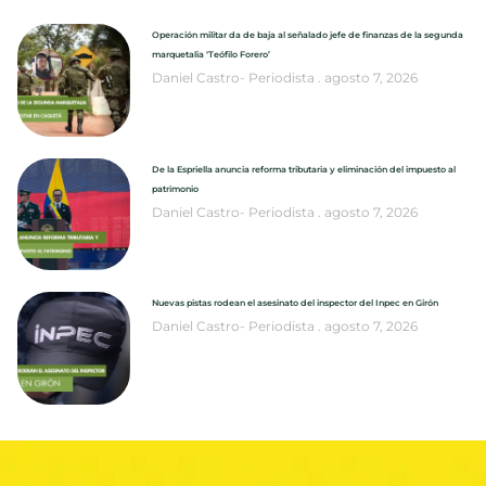
Operación militar da de baja al señalado jefe de finanzas de la segunda
marquetalia ‘Teófilo Forero’
Daniel Castro- Periodista
agosto 7, 2026
De la Espriella anuncia reforma tributaria y eliminación del impuesto al
patrimonio
Daniel Castro- Periodista
agosto 7, 2026
Nuevas pistas rodean el asesinato del inspector del Inpec en Girón
Daniel Castro- Periodista
agosto 7, 2026