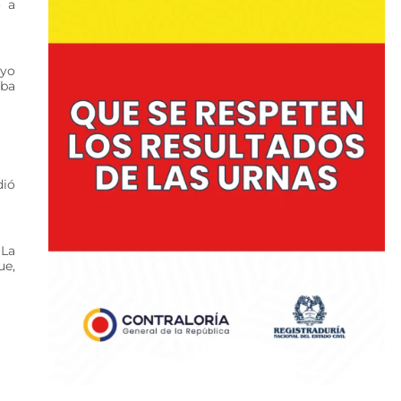
o a
oyo
aba
dió
 La
ue,