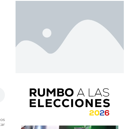
ios
tar