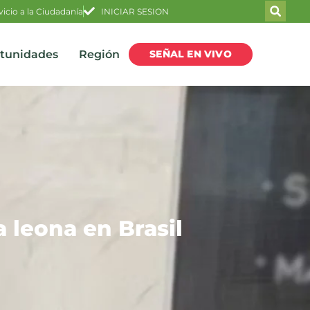
vicio a la Ciudadanía
INICIAR SESION
SEÑAL EN VIVO
rtunidades
Región
a leona en Brasil