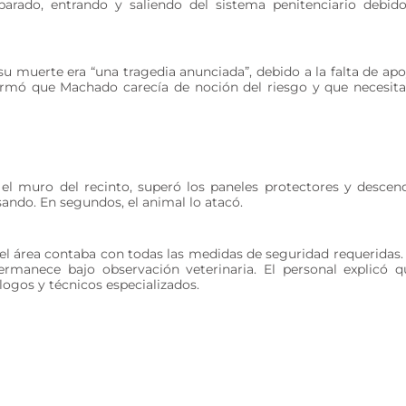
arado, entrando y saliendo del sistema penitenciario debid
u muerte era “una tragedia anunciada”, debido a la falta de ap
irmó que Machado carecía de noción del riesgo y que necesit
 el muro del recinto, superó los paneles protectores y descen
sando. En segundos, el animal lo atacó.
el área contaba con todas las medidas de seguridad requeridas.
ermanece bajo observación veterinaria. El personal explicó q
logos y técnicos especializados.