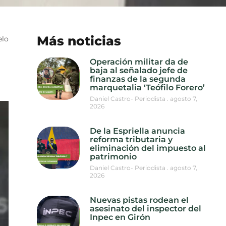
Más noticias
elo
Operación militar da de
baja al señalado jefe de
finanzas de la segunda
marquetalia ‘Teófilo Forero’
Daniel Castro- Periodista
agosto 7,
2026
De la Espriella anuncia
reforma tributaria y
eliminación del impuesto al
patrimonio
Daniel Castro- Periodista
agosto 7,
2026
Nuevas pistas rodean el
asesinato del inspector del
Inpec en Girón