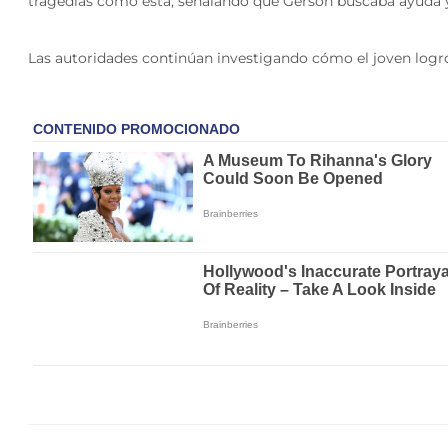
tragedias como esta, señalando que Gerson buscaba ayuda 
Las autoridades continúan investigando cómo el joven logró 