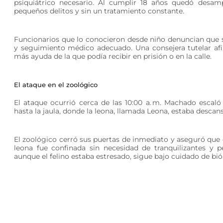
psiquiátrico necesario. Al cumplir 18 años quedó desamp
pequeños delitos y sin un tratamiento constante.
Funcionarios que lo conocieron desde niño denuncian que s
y seguimiento médico adecuado. Una consejera tutelar af
más ayuda de la que podía recibir en prisión o en la calle.
El ataque en el zoológico
El ataque ocurrió cerca de las 10:00 a. m. Machado escaló
hasta la jaula, donde la leona, llamada Leona, estaba descan
El zoológico cerró sus puertas de inmediato y aseguró que 
leona fue confinada sin necesidad de tranquilizantes y p
aunque el felino estaba estresado, sigue bajo cuidado de bió