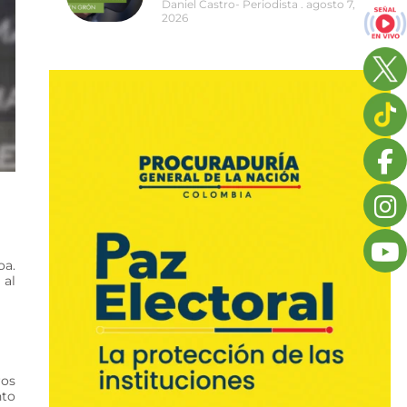
Daniel Castro- Periodista
agosto 7,
2026
oa.
 al
ros
nto