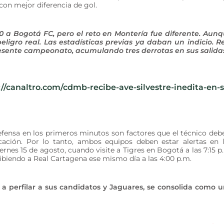
 con mejor diferencia de gol.
-0 a Bogotá FC, pero el reto en Montería fue diferente. Aun
ligro real. Las estadísticas previas ya daban un indicio. R
sente campeonato, acumulando tres derrotas en sus salida
://canaltro.com/cdmb-recibe-ave-silvestre-inedita-en-
defensa en los primeros minutos son factores que el técnico deb
icación. Por lo tanto, ambos equipos deben estar alertas en 
rnes 15 de agosto, cuando visite a Tigres en Bogotá a las 7:15 p
cibiendo a Real Cartagena ese mismo día a las 4:00 p.m.
a perfilar a sus candidatos y Jaguares, se consolida como 