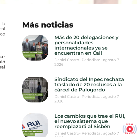
Más noticias
 la
eal
nco
Más de 20 delegaciones y
personalidades
internacionales ya se
encuentran en Cali
car
Daniel Castro- Periodista
agosto 7,
nió
2026
eal
Sindicato del Inpec rechaza
traslado de 20 reclusos a la
cárcel de Palogordo
Daniel Castro- Periodista
agosto 7,
2026
Los cambios que trae el RUI,
el nuevo sistema que
reemplazará al Sisbén
Daniel Castro- Periodista
agosto 7,