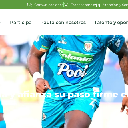
Comunicaciones
Transparencia
Atención y Ser
Participa
Pauta con nosotros
Talento y opo
s
a y afianza su paso firme e