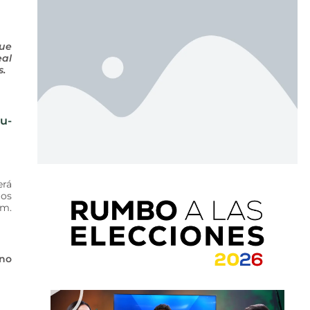
que
eal
s.
su-
erá
los
.m.
uno