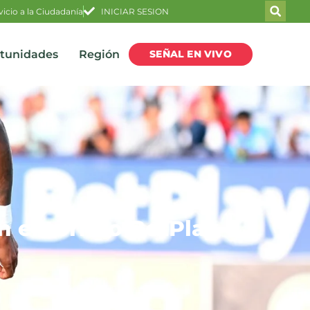
vicio a la Ciudadanía
INICIAR SESION
SEÑAL EN VIVO
rtunidades
Región
n el torneo BetPlay