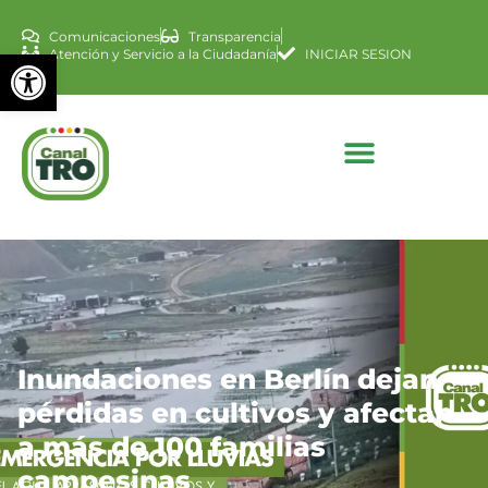
Comunicaciones
Transparencia
Abrir barra de herramienta
Atención y Servicio a la Ciudadanía
INICIAR SESION
Inundaciones en Berlín dejan
pérdidas en cultivos y afectan
a más de 100 familias
campesinas