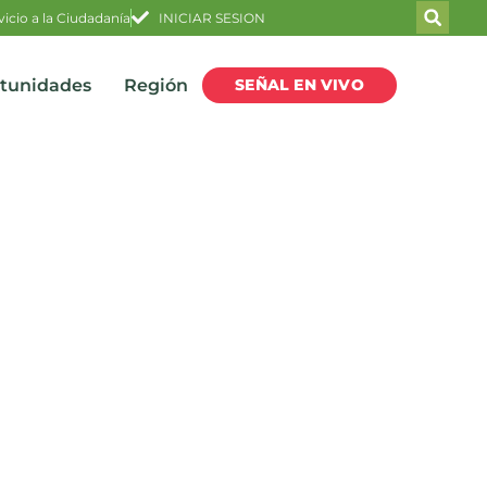
vicio a la Ciudadanía
INICIAR SESION
SEÑAL EN VIVO
rtunidades
Región
nao, jugador de Atlético