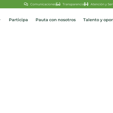
Comunicaciones
Transparencia
Atención y Ser
Participa
Pauta con nosotros
Talento y opo
s
 hurta medalla a Carlos He