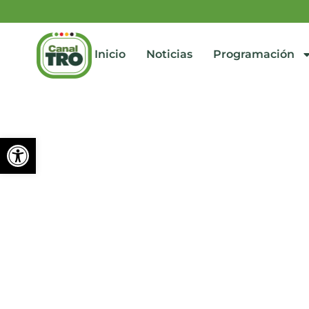
Inicio
Noticias
Programación
Abrir barra de herramienta
Insólito: supuesto hincha
Bucaramanga
junio 17, 2024