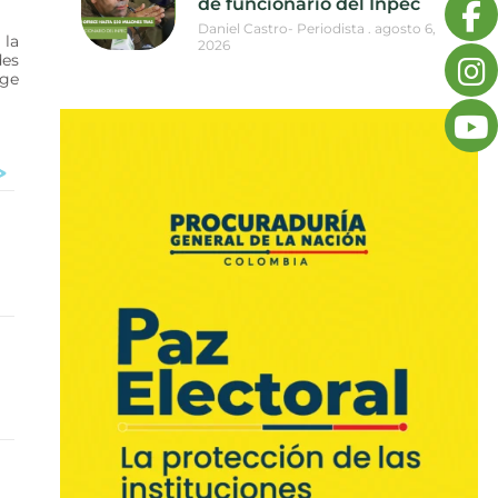
de funcionario del Inpec
Daniel Castro- Periodista
agosto 6,
 la
2026
des
ige