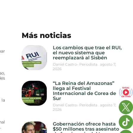
Más noticias
Los cambios que trae el RUI,
nar
el nuevo sistema que
reemplazará al Sisbén
Daniel Castro- Periodista
agosto 7,
2026
ao,
des
“La Reina del Amazonas”
llega al Festival
Internacional de Corea de
Sur
 la
Daniel Castro- Periodista
agosto 7,
2026
nal
Gobernación ofrece hasta
.
$50 millones tras asesinato