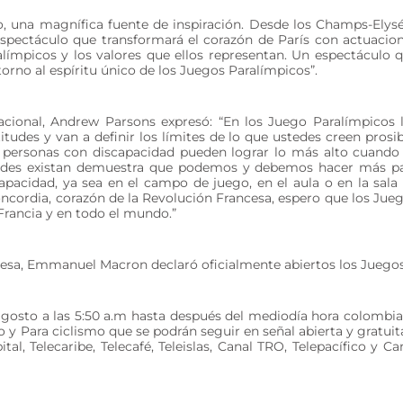
, una magnífica fuente de inspiración. Desde los Champs-Elys
espectáculo que transformará el corazón de París con actuacio
alímpicos y los valores que ellos representan. Un espectáculo 
rno al espíritu único de los Juegos Paralímpicos”.
nacional, Andrew Parsons expresó: “En los Juego Paralímpicos 
tudes y van a definir los límites de lo que ustedes creen prosib
s personas con discapacidad pueden lograr lo más alto cuando
idades existan demuestra que podemos y debemos hacer más p
apacidad, ya sea en el campo de juego, en el aula o en la sala
Concordia, corazón de la Revolución Francesa, espero que los Jue
Francia y en todo el mundo.”
ncesa, Emmanuel Macron declaró oficialmente abiertos los Juegos
agosto a las 5:50 a.m hasta después del mediodía hora colombi
o y Para ciclismo que se podrán seguir en señal abierta y gratuit
tal, Telecaribe, Telecafé, Teleislas, Canal TRO, Telepacífico y Ca