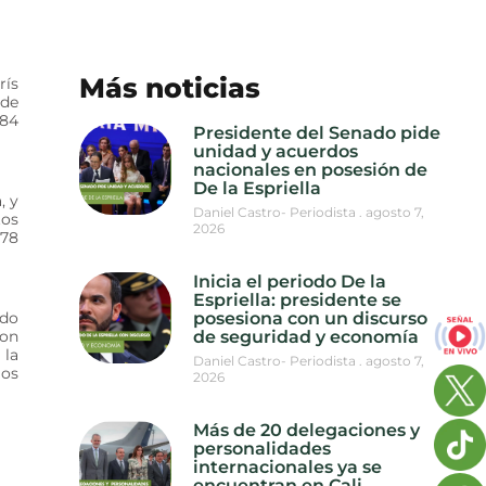
Más noticias
rís
 de
184
Presidente del Senado pide
unidad y acuerdos
nacionales en posesión de
De la Espriella
, y
Daniel Castro- Periodista
agosto 7,
tos
2026
 78
Inicia el periodo De la
Espriella: presidente se
ndo
posesiona con un discurso
ron
de seguridad y economía
 la
Daniel Castro- Periodista
agosto 7,
los
2026
Más de 20 delegaciones y
personalidades
internacionales ya se
encuentran en Cali