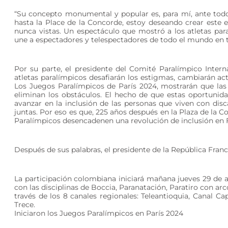
“Su concepto monumental y popular es, para mí, ante todo
hasta la Place de la Concorde, estoy deseando crear este 
nunca vistas. Un espectáculo que mostró a los atletas par
une a espectadores y telespectadores de todo el mundo en to
Por su parte, el presidente del Comité Paralímpico Inter
atletas paralímpicos desafiarán los estigmas, cambiarán acti
Los Juegos Paralímpicos de París 2024, mostrarán que la
eliminan los obstáculos. El hecho de que estas oportun
avanzar en la inclusión de las personas que viven con disc
juntas. Por eso es que, 225 años después en la Plaza de la 
Paralímpicos desencadenen una revolución de inclusión en 
Después de sus palabras, el presidente de la República Fra
La participación colombiana iniciará mañana jueves 29 de 
con las disciplinas de Boccia, Paranatación, Paratiro con arc
través de los 8 canales regionales: Teleantioquia, Canal Capi
Trece.
Iniciaron los Juegos Paralímpicos en París 2024