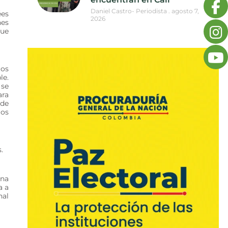
Daniel Castro- Periodista
agosto 7,
ées
2026
nes
que
los
le.
 se
ara
 de
gos
.
ana
a a
nal