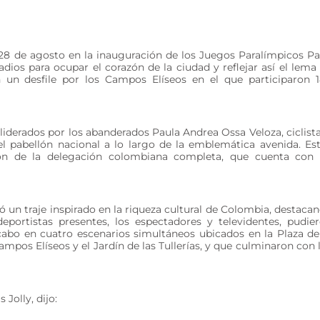
28 de agosto en la inauguración de los Juegos Paralímpicos Pa
dios para ocupar el corazón de la ciudad y reflejar así el lema
 un desfile por los Campos Elíseos en el que participaron 
liderados por los abanderados Paula Andrea Ossa Veloza, ciclista
el pabellón nacional a lo largo de la emblemática avenida. Es
ión de la delegación colombiana completa, que cuenta con
ió un traje inspirado en la riqueza cultural de Colombia, destaca
 deportistas presentes, los espectadores y televidentes, pudie
 cabo en cuatro escenarios simultáneos ubicados en la Plaza de
mpos Elíseos y el Jardín de las Tullerías, y que culminaron con 
Jolly, dijo: