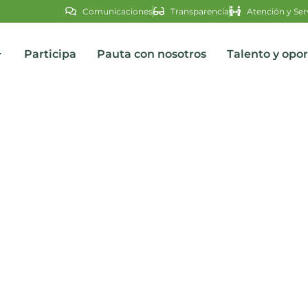
Comunicaciones
Transparencia
Atención y Ser
Participa
Pauta con nosotros
Talento y opo
s
límpicos en París 2024