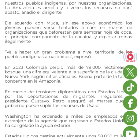
nuestros pueblos indígenas, por nuestras organizaciones.
La Amazonía es amplia y a veces los recursos no dan”
abasto, añadió el dirigente.
De acuerdo con Muca, sin ese apoyo económico los
jóvenes pueden verse tentados a caer en manos de
organizaciones que deforestan para sembrar hoja de coca,
el principal componente de la cocaína, y explotar minas
ilegalmente.
“Va a haber un gran problema a nivel territorial de los
pueblos indígenas amazónicos”, expresó.
En 2023 Colombia perdió más de 79.000 hectáreas de
bosque, una cifra equivalente a la superficie de la ciudad de
Nueva York, según cifras oficiales. Buena parte de la tala se
concentra en la Amazonía.
En medio de tensiones diplomáticas con Estados Unidos
por las deportaciones de migrantes irregulares, el
presidente Gustavo Petro aseguró el martes que su
gobierno puede suplir los recursos de Usaid.
Washington ha ordenado a miles de empleados en el
extranjero de la agencia que regresen a Estados Unidos y
ha congelado la ayuda exterior.
Estados Unidos destina actualmente unos 58.000 millones