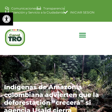
Comunicaciones
Transparencia
Abrir barra de herramienta
Atención y Servicio a la Ciudadanía
INICIAR SESION
Indígenas de Amazonía
colombiana advierten que la
deforestación “crecerá” si
agencia Usaid cierra