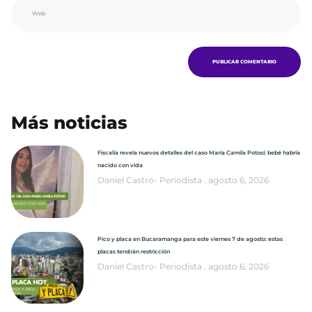
Más noticias
Fiscalía revela nuevos detalles del caso María Camila Potosí: bebé habría
nacido con vida
Daniel Castro- Periodista
agosto 6, 2026
Pico y placa en Bucaramanga para este viernes 7 de agosto: estas
placas tendrán restricción
Daniel Castro- Periodista
agosto 6, 2026